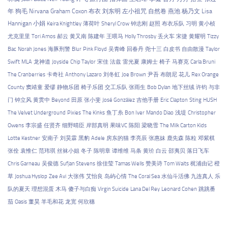
年
狗毛
Nirvana
Graham Coxon
布衣
刘东明
左小祖咒
自然卷
燕池
杨乃文
Lisa
Hannigan
小娟
Keira Knightley
薄荷叶
Sheryl Crow
钟志刚
赵照
布衣乐队
习明
黄小桢
尤克里里
Tori Amos
郝云
黄又南
陈建年
王喂马
Holly Throsby
丢火车
宋捷
黄耀明
Tizzy
Bac
Norah Jones
海豚刑警
Blur
Pink Floyd
吴青峰
回春丹
尧十三
白皮书
自由散漫
Taylor
Swift
MLA
龙神道
Joyside
Chip Taylor
宋佳
法兹
雷光夏
康姆士
椅子
马赛克
Carla Bruni
The Cranberries
卡奇社
Anthony Lazaro
刘冬虹
Joe Brown
尹吾
布朗尼
花儿
Rex Orange
County
窦靖童
爱缪
静物乐团
椅子乐团
交工乐队
张雨生
Bob Dylan
地下丝绒
许钧
与非
门
钟立风
黄贯中
Beyond
田原
张小斐
José González
吉他手册
Eric Clapton
Sting
HUSH
The Velvet Underground
Pixies
The Kinks
鱼丁糸
Bon Iver
Mando Diao
浅堤
Christopher
Owens
李宗盛
任贤齐
细野晴臣
岸部真明
果味VC
陈阳
梁晓雪
The Milk Carton Kids
Lotte Kestner
安南子
刘昊霖
黑豹
Adele
房东的猫
李亮辰
张惠妹
鹿先森
陈粒
邓紫棋
张佺
袁惟仁
范玮琪
丝袜小姐
冬子
陈明章
谭维维
马条
黄玠
白云
邵夷贝
落日飞车
Chris Garneau
吴俊德
Sufjan Stevens
徐佳莹
Tamas Wells
赞美诗
Tom Waits
梶浦由记
橙
草
Joshua Hyslop
Zee Avi
大张伟
艾怡良
岛屿心情
The Coral Sea
水仙斗活佛
九连真人
乐
队的夏天
理想混蛋
木马
傻子与白痴
Virgin Suicide
Lana Del Rey
Leonard Cohen
跳跳番
茄
Oasis
董昊
羊毛和花
龙宽
何欣穗