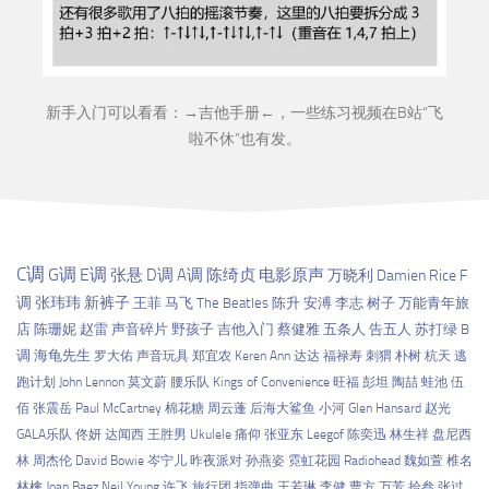
新手入门可以看看：→
吉他手册
←，一些练习视频在B站“
飞
啦不休
”也有发。
C调
G调
E调
张悬
D调
A调
陈绮贞
电影原声
万晓利
Damien Rice
F
调
张玮玮
新裤子
王菲
马飞
The Beatles
陈升
安溥
李志
树子
万能青年旅
店
陈珊妮
赵雷
声音碎片
野孩子
吉他入门
蔡健雅
五条人
告五人
苏打绿
B
调
海龟先生
罗大佑
声音玩具
郑宜农
Keren Ann
达达
福禄寿
刺猬
朴树
杭天
逃
跑计划
John Lennon
莫文蔚
腰乐队
Kings of Convenience
旺福
彭坦
陶喆
蛙池
伍
佰
张震岳
Paul McCartney
棉花糖
周云蓬
后海大鲨鱼
小河
Glen Hansard
赵光
GALA乐队
佟妍
达闻西
王胜男
Ukulele
痛仰
张亚东
Leegof
陈奕迅
林生祥
盘尼西
林
周杰伦
David Bowie
岑宁儿
昨夜派对
孙燕姿
霓虹花园
Radiohead
魏如萱
椎名
林檎
Joan Baez
Neil Young
许飞
旅行团
指弹曲
王若琳
李健
曹方
万芳
拾叁
张过