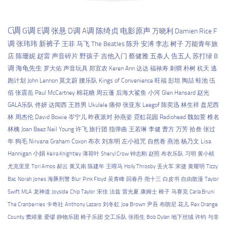
C调
G调
E调
张悬
D调
A调
陈绮贞
电影原声
万晓利
Damien Rice
F
调
张玮玮
新裤子
王菲
马飞
The Beatles
陈升
安溥
李志
树子
万能青年旅
店
陈珊妮
赵雷
声音碎片
野孩子
吉他入门
蔡健雅
五条人
告五人
苏打绿
B
调
海龟先生
罗大佑
声音玩具
郑宜农
Keren Ann
达达
福禄寿
刺猬
朴树
杭天
逃
跑计划
John Lennon
莫文蔚
腰乐队
Kings of Convenience
旺福
彭坦
陶喆
蛙池
伍
佰
张震岳
Paul McCartney
棉花糖
周云蓬
后海大鲨鱼
小河
Glen Hansard
赵光
GALA乐队
佟妍
达闻西
王胜男
Ukulele
痛仰
张亚东
Leegof
陈奕迅
林生祥
盘尼西
林
周杰伦
David Bowie
岑宁儿
昨夜派对
孙燕姿
霓虹花园
Radiohead
魏如萱
椎名
林檎
Joan Baez
Neil Young
许飞
旅行团
指弹曲
王若琳
李健
曹方
万芳
拾叁
张过
年
狗毛
Nirvana
Graham Coxon
布衣
刘东明
左小祖咒
自然卷
燕池
杨乃文
Lisa
Hannigan
小娟
Keira Knightley
薄荷叶
Sheryl Crow
钟志刚
赵照
布衣乐队
习明
黄小桢
尤克里里
Tori Amos
郝云
黄又南
陈建年
王喂马
Holly Throsby
丢火车
宋捷
黄耀明
Tizzy
Bac
Norah Jones
海豚刑警
Blur
Pink Floyd
吴青峰
回春丹
尧十三
白皮书
自由散漫
Taylor
Swift
MLA
龙神道
Joyside
Chip Taylor
宋佳
法兹
雷光夏
康姆士
椅子
马赛克
Carla Bruni
The Cranberries
卡奇社
Anthony Lazaro
刘冬虹
Joe Brown
尹吾
布朗尼
花儿
Rex Orange
County
窦靖童
爱缪
静物乐团
椅子乐团
交工乐队
张雨生
Bob Dylan
地下丝绒
许钧
与非