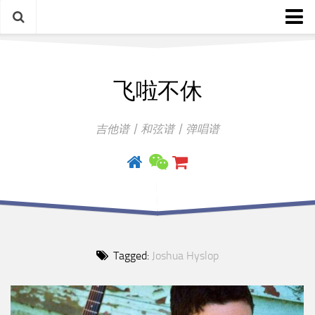
中文歌谱
飞啦不休
外语歌谱
指弹曲
吉他谱丨和弦谱丨弹唱谱
吉他手册
Tagged:
Joshua Hyslop