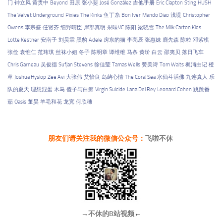
门
钟立风
黄贯中
Beyond
田原
张小斐
José González
吉他手册
Eric Clapton
Sting
HUSH
The Velvet Underground
Pixies
The Kinks
鱼丁糸
Bon Iver
Mando Diao
浅堤
Christopher
Owens
李宗盛
任贤齐
细野晴臣
岸部真明
果味VC
陈阳
梁晓雪
The Milk Carton Kids
Lotte Kestner
安南子
刘昊霖
黑豹
Adele
房东的猫
李亮辰
张惠妹
鹿先森
陈粒
邓紫棋
张佺
袁惟仁
范玮琪
丝袜小姐
冬子
陈明章
谭维维
马条
黄玠
白云
邵夷贝
落日飞车
Chris Garneau
吴俊德
Sufjan Stevens
徐佳莹
Tamas Wells
赞美诗
Tom Waits
梶浦由记
橙
草
Joshua Hyslop
Zee Avi
大张伟
艾怡良
岛屿心情
The Coral Sea
水仙斗活佛
九连真人
乐
队的夏天
理想混蛋
木马
傻子与白痴
Virgin Suicide
Lana Del Rey
Leonard Cohen
跳跳番
茄
Oasis
董昊
羊毛和花
龙宽
何欣穗
朋友们请关注我的微信公众号：
飞啦不休
→
不休的B站视频
←