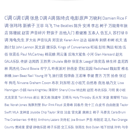
C调
G调
E调
张悬
D调
A调
陈绮贞
电影原声
万晓利
Damien Rice
F
调
张玮玮
新裤子
王菲
马飞
The Beatles
陈升
安溥
李志
树子
万能青年旅
店
陈珊妮
赵雷
声音碎片
野孩子
吉他入门
蔡健雅
五条人
告五人
苏打绿
B
调
海龟先生
罗大佑
声音玩具
郑宜农
Keren Ann
达达
福禄寿
刺猬
朴树
杭天
逃
跑计划
John Lennon
莫文蔚
腰乐队
Kings of Convenience
旺福
彭坦
陶喆
蛙池
伍
佰
张震岳
Paul McCartney
棉花糖
周云蓬
后海大鲨鱼
小河
Glen Hansard
赵光
GALA乐队
佟妍
达闻西
王胜男
Ukulele
痛仰
张亚东
Leegof
陈奕迅
林生祥
盘尼西
林
周杰伦
David Bowie
岑宁儿
昨夜派对
孙燕姿
霓虹花园
Radiohead
魏如萱
椎名
林檎
Joan Baez
Neil Young
许飞
旅行团
指弹曲
王若琳
李健
曹方
万芳
拾叁
张过
年
狗毛
Nirvana
Graham Coxon
布衣
刘东明
左小祖咒
自然卷
燕池
杨乃文
Lisa
Hannigan
小娟
Keira Knightley
薄荷叶
Sheryl Crow
钟志刚
赵照
布衣乐队
习明
黄小桢
尤克里里
Tori Amos
郝云
黄又南
陈建年
王喂马
Holly Throsby
丢火车
宋捷
黄耀明
Tizzy
Bac
Norah Jones
海豚刑警
Blur
Pink Floyd
吴青峰
回春丹
尧十三
白皮书
自由散漫
Taylor
Swift
MLA
龙神道
Joyside
Chip Taylor
宋佳
法兹
雷光夏
康姆士
椅子
马赛克
Carla Bruni
The Cranberries
卡奇社
Anthony Lazaro
刘冬虹
Joe Brown
尹吾
布朗尼
花儿
Rex Orange
County
窦靖童
爱缪
静物乐团
椅子乐团
交工乐队
张雨生
Bob Dylan
地下丝绒
许钧
与非