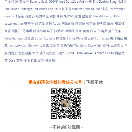
门
钟立风
黄贯中
Beyond
田原
张小斐
José González
吉他手册
Eric Clapton
Sting
HUSH
The Velvet Underground
Pixies
The Kinks
鱼丁糸
Bon Iver
Mando Diao
浅堤
Christopher
Owens
李宗盛
任贤齐
细野晴臣
岸部真明
果味VC
陈阳
梁晓雪
The Milk Carton Kids
Lotte Kestner
安南子
刘昊霖
黑豹
Adele
房东的猫
李亮辰
张惠妹
鹿先森
陈粒
邓紫棋
张佺
袁惟仁
范玮琪
丝袜小姐
冬子
陈明章
谭维维
马条
黄玠
白云
邵夷贝
落日飞车
Chris Garneau
吴俊德
Sufjan Stevens
徐佳莹
Tamas Wells
赞美诗
Tom Waits
梶浦由记
橙
草
Joshua Hyslop
Zee Avi
大张伟
艾怡良
岛屿心情
The Coral Sea
水仙斗活佛
九连真人
乐
队的夏天
理想混蛋
木马
傻子与白痴
Virgin Suicide
Lana Del Rey
Leonard Cohen
跳跳番
茄
Oasis
董昊
羊毛和花
龙宽
何欣穗
朋友们请关注我的微信公众号：
飞啦不休
→
不休的B站视频
←