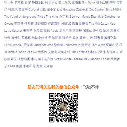
County
窦靖童
爱缪
静物乐团
椅子乐团
交工乐队
张雨生
Bob Dylan
地下丝绒
许钧
与非
门
钟立风
黄贯中
Beyond
田原
张小斐
José González
吉他手册
Eric Clapton
Sting
HUSH
The Velvet Underground
Pixies
The Kinks
鱼丁糸
Bon Iver
Mando Diao
浅堤
Christopher
Owens
李宗盛
任贤齐
细野晴臣
岸部真明
果味VC
陈阳
梁晓雪
The Milk Carton Kids
Lotte Kestner
安南子
刘昊霖
黑豹
Adele
房东的猫
李亮辰
张惠妹
鹿先森
陈粒
邓紫棋
张佺
袁惟仁
范玮琪
丝袜小姐
冬子
陈明章
谭维维
马条
黄玠
白云
邵夷贝
落日飞车
Chris Garneau
吴俊德
Sufjan Stevens
徐佳莹
Tamas Wells
赞美诗
Tom Waits
梶浦由记
橙
草
Joshua Hyslop
Zee Avi
大张伟
艾怡良
岛屿心情
The Coral Sea
水仙斗活佛
九连真人
乐
队的夏天
理想混蛋
木马
傻子与白痴
Virgin Suicide
Lana Del Rey
Leonard Cohen
跳跳番
茄
Oasis
董昊
羊毛和花
龙宽
何欣穗
朋友们请关注我的微信公众号：
飞啦不休