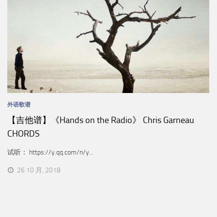
外语歌谱
【吉他谱】《Hands on the Radio》 Chris Garneau
CHORDS
试听： https://y.qq.com/n/y...
26 10 月, 2018