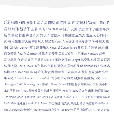
C调
G调
E调
张悬
D调
A调
陈绮贞
电影原声
万晓利
Damien Rice
F
调
张玮玮
新裤子
王菲
马飞
The Beatles
陈升
安溥
李志
树子
万能青年旅
店
陈珊妮
赵雷
声音碎片
野孩子
吉他入门
蔡健雅
五条人
告五人
苏打绿
B
调
海龟先生
罗大佑
声音玩具
郑宜农
Keren Ann
达达
福禄寿
刺猬
朴树
杭天
逃
跑计划
John Lennon
莫文蔚
腰乐队
Kings of Convenience
旺福
彭坦
陶喆
蛙池
伍
佰
张震岳
Paul McCartney
棉花糖
周云蓬
后海大鲨鱼
小河
Glen Hansard
赵光
GALA乐队
佟妍
达闻西
王胜男
Ukulele
痛仰
张亚东
Leegof
陈奕迅
林生祥
盘尼西
林
周杰伦
David Bowie
岑宁儿
昨夜派对
孙燕姿
霓虹花园
Radiohead
魏如萱
椎名
林檎
Joan Baez
Neil Young
许飞
旅行团
指弹曲
王若琳
李健
曹方
万芳
拾叁
张过
年
狗毛
Nirvana
Graham Coxon
布衣
刘东明
左小祖咒
自然卷
燕池
杨乃文
Lisa
Hannigan
小娟
Keira Knightley
薄荷叶
Sheryl Crow
钟志刚
赵照
布衣乐队
习明
黄小桢
尤克里里
Tori Amos
郝云
黄又南
陈建年
王喂马
Holly Throsby
丢火车
宋捷
黄耀明
Tizzy
Bac
Norah Jones
海豚刑警
Blur
Pink Floyd
吴青峰
回春丹
尧十三
白皮书
自由散漫
Taylor
Swift
MLA
龙神道
Joyside
Chip Taylor
宋佳
法兹
雷光夏
康姆士
椅子
马赛克
Carla Bruni
The Cranberries
卡奇社
Anthony Lazaro
刘冬虹
Joe Brown
尹吾
布朗尼
花儿
Rex Orange