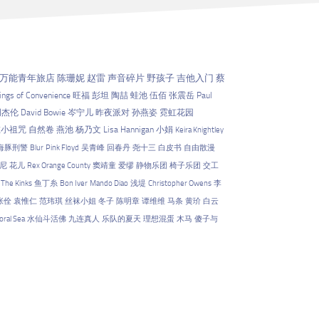
万能青年旅店
陈珊妮
赵雷
声音碎片
野孩子
吉他入门
蔡
ings of Convenience
旺福
彭坦
陶喆
蛙池
伍佰
张震岳
Paul
周杰伦
David Bowie
岑宁儿
昨夜派对
孙燕姿
霓虹花园
左小祖咒
自然卷
燕池
杨乃文
Lisa Hannigan
小娟
Keira Knightley
海豚刑警
Blur
Pink Floyd
吴青峰
回春丹
尧十三
白皮书
自由散漫
尼
花儿
Rex Orange County
窦靖童
爱缪
静物乐团
椅子乐团
交工
The Kinks
鱼丁糸
Bon Iver
Mando Diao
浅堤
Christopher Owens
李
张佺
袁惟仁
范玮琪
丝袜小姐
冬子
陈明章
谭维维
马条
黄玠
白云
oral Sea
水仙斗活佛
九连真人
乐队的夏天
理想混蛋
木马
傻子与