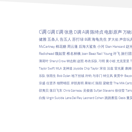
C调
G调
E调
张悬
D调
A调
陈绮贞
电影原声
万晓
健雅
五条人
告五人
苏打绿
B调
海龟先生
罗大佑
声音玩
McCartney
棉花糖
周云蓬
后海大鲨鱼
小河
Glen Hansard
赵
Radiohead
魏如萱
椎名林檎
Joan Baez
Neil Young
许飞
旅行团
薄荷叶
Sheryl Crow
钟志刚
赵照
布衣乐队
习明
黄小桢
尤克里里
T
Taylor Swift
MLA
龙神道
Joyside
Chip Taylor
宋佳
法兹
雷光夏
康姆
乐队
张雨生
Bob Dylan
地下丝绒
许钧
与非门
钟立风
黄贯中
Beyo
宗盛
任贤齐
细野晴臣
岸部真明
果味VC
陈阳
梁晓雪
The Milk Cart
邵夷贝
落日飞车
Chris Garneau
吴俊德
Sufjan Stevens
徐佳莹
Tama
白痴
Virgin Suicide
Lana Del Rey
Leonard Cohen
跳跳番茄
Oasis
董