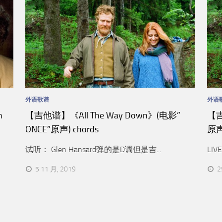
外语歌谱
外语
n
【吉他谱】《All The Way Down》(电影”
【吉
ONCE”原声) chords
原声)
试听： Glen Hansard弹的是D调但是吉...
LIV
5 11 月, 2019
2