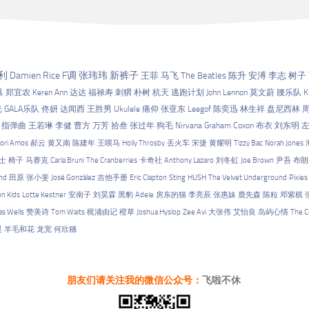
利
Damien Rice
F调
张玮玮
新裤子
王菲
马飞
The Beatles
陈升
安溥
李志
树子
具
郑宜农
Keren Ann
达达
福禄寿
刺猬
朴树
杭天
逃跑计划
John Lennon
莫文蔚
腰乐队
K
光
GALA乐队
佟妍
达闻西
王胜男
Ukulele
痛仰
张亚东
Leegof
陈奕迅
林生祥
盘尼西林
指弹曲
王若琳
李健
曹方
万芳
拾叁
张过年
狗毛
Nirvana
Graham Coxon
布衣
刘东明
ori Amos
郝云
黄又南
陈建年
王喂马
Holly Throsby
丢火车
宋捷
黄耀明
Tizzy Bac
Norah Jones
士
椅子
马赛克
Carla Bruni
The Cranberries
卡奇社
Anthony Lazaro
刘冬虹
Joe Brown
尹吾
布朗
nd
田原
张小斐
José González
吉他手册
Eric Clapton
Sting
HUSH
The Velvet Underground
Pixies
on Kids
Lotte Kestner
安南子
刘昊霖
黑豹
Adele
房东的猫
李亮辰
张惠妹
鹿先森
陈粒
邓紫棋
s Wells
赞美诗
Tom Waits
梶浦由记
橙草
Joshua Hyslop
Zee Avi
大张伟
艾怡良
岛屿心情
The C
昊
羊毛和花
龙宽
何欣穗
朋友们请关注我的微信公众号：
飞啦不休