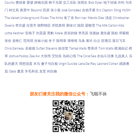
County
窦靖童
爱缪
静物乐团
椅子乐团
交工乐队
张雨生
Bob Dylan
地下丝绒
许钧
与非
门
钟立风
黄贯中
Beyond
田原
张小斐
José González
吉他手册
Eric Clapton
Sting
HUSH
The Velvet Underground
Pixies
The Kinks
鱼丁糸
Bon Iver
Mando Diao
浅堤
Christopher
Owens
李宗盛
任贤齐
细野晴臣
岸部真明
果味VC
陈阳
梁晓雪
The Milk Carton Kids
Lotte Kestner
安南子
刘昊霖
黑豹
Adele
房东的猫
李亮辰
张惠妹
鹿先森
陈粒
邓紫棋
张佺
袁惟仁
范玮琪
丝袜小姐
冬子
陈明章
谭维维
马条
黄玠
白云
邵夷贝
落日飞车
Chris Garneau
吴俊德
Sufjan Stevens
徐佳莹
Tamas Wells
赞美诗
Tom Waits
梶浦由记
橙
草
Joshua Hyslop
Zee Avi
大张伟
艾怡良
岛屿心情
The Coral Sea
水仙斗活佛
九连真人
乐
队的夏天
理想混蛋
木马
傻子与白痴
Virgin Suicide
Lana Del Rey
Leonard Cohen
跳跳番
茄
Oasis
董昊
羊毛和花
龙宽
何欣穗
朋友们请关注我的微信公众号：
飞啦不休