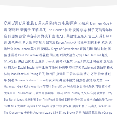
C调
G调
E调
张悬
D调
A调
陈绮贞
电影原声
万晓利
Damien Rice
F
调
张玮玮
新裤子
王菲
马飞
The Beatles
陈升
安溥
李志
树子
万能青年旅
店
陈珊妮
赵雷
声音碎片
野孩子
吉他入门
蔡健雅
五条人
告五人
苏打绿
B
调
海龟先生
罗大佑
声音玩具
郑宜农
Keren Ann
达达
福禄寿
刺猬
朴树
杭天
逃
跑计划
John Lennon
莫文蔚
腰乐队
Kings of Convenience
旺福
彭坦
陶喆
蛙池
伍
佰
张震岳
Paul McCartney
棉花糖
周云蓬
后海大鲨鱼
小河
Glen Hansard
赵光
GALA乐队
佟妍
达闻西
王胜男
Ukulele
痛仰
张亚东
Leegof
陈奕迅
林生祥
盘尼西
林
周杰伦
David Bowie
岑宁儿
昨夜派对
孙燕姿
霓虹花园
Radiohead
魏如萱
椎名
林檎
Joan Baez
Neil Young
许飞
旅行团
指弹曲
王若琳
李健
曹方
万芳
拾叁
张过
年
狗毛
Nirvana
Graham Coxon
布衣
刘东明
左小祖咒
自然卷
燕池
杨乃文
Lisa
Hannigan
小娟
Keira Knightley
薄荷叶
Sheryl Crow
钟志刚
赵照
布衣乐队
习明
黄小桢
尤克里里
Tori Amos
郝云
黄又南
陈建年
王喂马
Holly Throsby
丢火车
宋捷
黄耀明
Tizzy
Bac
Norah Jones
海豚刑警
Blur
Pink Floyd
吴青峰
回春丹
尧十三
白皮书
自由散漫
Taylor
Swift
MLA
龙神道
Joyside
Chip Taylor
宋佳
法兹
雷光夏
康姆士
椅子
马赛克
Carla Bruni
The Cranberries
卡奇社
Anthony Lazaro
刘冬虹
Joe Brown
尹吾
布朗尼
花儿
Rex Orange