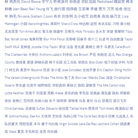
林
周杰伦
David Bowie
岑宁儿
昨夜派对
孙燕姿
霓虹花园
Radiohead
魏如萱
椎名
林檎
Joan Baez
Neil Young
许飞
旅行团
指弹曲
王若琳
李健
曹方
万芳
拾叁
张过
年
狗毛
Nirvana
Graham Coxon
布衣
刘东明
左小祖咒
自然卷
燕池
杨乃文
Lisa
Hannigan
小娟
Keira Knightley
薄荷叶
Sheryl Crow
钟志刚
赵照
布衣乐队
习明
黄小桢
尤克里里
Tori Amos
郝云
黄又南
陈建年
王喂马
Holly Throsby
丢火车
宋捷
黄耀明
Tizzy
Bac
Norah Jones
海豚刑警
Blur
Pink Floyd
吴青峰
回春丹
尧十三
白皮书
自由散漫
Taylor
Swift
MLA
龙神道
Joyside
Chip Taylor
宋佳
法兹
雷光夏
康姆士
椅子
马赛克
Carla Bruni
The Cranberries
卡奇社
Anthony Lazaro
刘冬虹
Joe Brown
尹吾
布朗尼
花儿
Rex Orange
County
窦靖童
爱缪
静物乐团
椅子乐团
交工乐队
张雨生
Bob Dylan
地下丝绒
许钧
与非
门
钟立风
黄贯中
Beyond
田原
张小斐
José González
吉他手册
Eric Clapton
Sting
HUSH
The Velvet Underground
Pixies
The Kinks
鱼丁糸
Bon Iver
Mando Diao
浅堤
Christopher
Owens
李宗盛
任贤齐
细野晴臣
岸部真明
果味VC
陈阳
梁晓雪
The Milk Carton Kids
Lotte Kestner
安南子
刘昊霖
黑豹
Adele
房东的猫
李亮辰
张惠妹
鹿先森
陈粒
邓紫棋
张佺
袁惟仁
范玮琪
丝袜小姐
冬子
陈明章
谭维维
马条
黄玠
白云
邵夷贝
落日飞车
Chris Garneau
吴俊德
Sufjan Stevens
徐佳莹
Tamas Wells
赞美诗
Tom Waits
梶浦由记
橙
草
Joshua Hyslop
Zee Avi
大张伟
艾怡良
岛屿心情
The Coral Sea
水仙斗活佛
九连真人
乐
队的夏天
理想混蛋
木马
傻子与白痴
Virgin Suicide
Lana Del Rey
Leonard Cohen
跳跳番
茄
Oasis
董昊
羊毛和花
龙宽
何欣穗