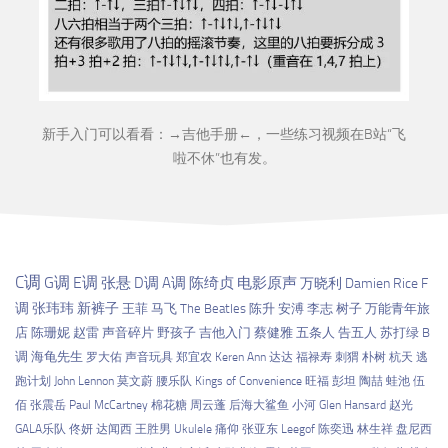
新手入门可以看看：→
吉他手册
←，一些练习视频在B站“
飞
啦不休
”也有发。
C调
G调
E调
张悬
D调
A调
陈绮贞
电影原声
万晓利
Damien Rice
F
调
张玮玮
新裤子
王菲
马飞
The Beatles
陈升
安溥
李志
树子
万能青年旅
店
陈珊妮
赵雷
声音碎片
野孩子
吉他入门
蔡健雅
五条人
告五人
苏打绿
B
调
海龟先生
罗大佑
声音玩具
郑宜农
Keren Ann
达达
福禄寿
刺猬
朴树
杭天
逃
跑计划
John Lennon
莫文蔚
腰乐队
Kings of Convenience
旺福
彭坦
陶喆
蛙池
伍
佰
张震岳
Paul McCartney
棉花糖
周云蓬
后海大鲨鱼
小河
Glen Hansard
赵光
GALA乐队
佟妍
达闻西
王胜男
Ukulele
痛仰
张亚东
Leegof
陈奕迅
林生祥
盘尼西