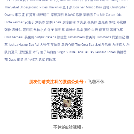
The Velvet Underground
Pixies
The Kinks
鱼丁糸
Bon Iver
Mando Diao
浅堤
Christopher
Owens
李宗盛
任贤齐
细野晴臣
岸部真明
果味VC
陈阳
梁晓雪
The Milk Carton Kids
Lotte Kestner
安南子
刘昊霖
黑豹
Adele
房东的猫
李亮辰
张惠妹
鹿先森
陈粒
邓紫棋
张佺
袁惟仁
范玮琪
丝袜小姐
冬子
陈明章
谭维维
马条
黄玠
白云
邵夷贝
落日飞车
Chris Garneau
吴俊德
Sufjan Stevens
徐佳莹
Tamas Wells
赞美诗
Tom Waits
梶浦由记
橙
草
Joshua Hyslop
Zee Avi
大张伟
艾怡良
岛屿心情
The Coral Sea
水仙斗活佛
九连真人
乐
队的夏天
理想混蛋
木马
傻子与白痴
Virgin Suicide
Lana Del Rey
Leonard Cohen
跳跳番
茄
Oasis
董昊
羊毛和花
龙宽
何欣穗
朋友们请关注我的微信公众号：
飞啦不休
→
不休的B站视频
←