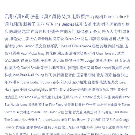
C调
G调
E调
张悬
D调
A调
陈绮贞
电影原声
万晓利
Damien Rice
F
调
张玮玮
新裤子
王菲
马飞
The Beatles
陈升
安溥
李志
树子
万能青年旅
店
陈珊妮
赵雷
声音碎片
野孩子
吉他入门
蔡健雅
五条人
告五人
苏打绿
B
调
海龟先生
罗大佑
声音玩具
郑宜农
Keren Ann
达达
福禄寿
刺猬
朴树
杭天
逃
跑计划
John Lennon
莫文蔚
腰乐队
Kings of Convenience
旺福
彭坦
陶喆
蛙池
伍
佰
张震岳
Paul McCartney
棉花糖
周云蓬
后海大鲨鱼
小河
Glen Hansard
赵光
GALA乐队
佟妍
达闻西
王胜男
Ukulele
痛仰
张亚东
Leegof
陈奕迅
林生祥
盘尼西
林
周杰伦
David Bowie
岑宁儿
昨夜派对
孙燕姿
霓虹花园
Radiohead
魏如萱
椎名
林檎
Joan Baez
Neil Young
许飞
旅行团
指弹曲
王若琳
李健
曹方
万芳
拾叁
张过
年
狗毛
Nirvana
Graham Coxon
布衣
刘东明
左小祖咒
自然卷
燕池
杨乃文
Lisa
Hannigan
小娟
Keira Knightley
薄荷叶
Sheryl Crow
钟志刚
赵照
布衣乐队
习明
黄小桢
尤克里里
Tori Amos
郝云
黄又南
陈建年
王喂马
Holly Throsby
丢火车
宋捷
黄耀明
Tizzy
Bac
Norah Jones
海豚刑警
Blur
Pink Floyd
吴青峰
回春丹
尧十三
白皮书
自由散漫
Taylor
Swift
MLA
龙神道
Joyside
Chip Taylor
宋佳
法兹
雷光夏
康姆士
椅子
马赛克
Carla Bruni
The Cranberries
卡奇社
Anthony Lazaro
刘冬虹
Joe Brown
尹吾
布朗尼
花儿
Rex Orange
County
窦靖童
爱缪
静物乐团
椅子乐团
交工乐队
张雨生
Bob Dylan
地下丝绒
许钧
与非
门
钟立风
黄贯中
Beyond
田原
张小斐
José González
吉他手册
Eric Clapton
Sting
HUSH