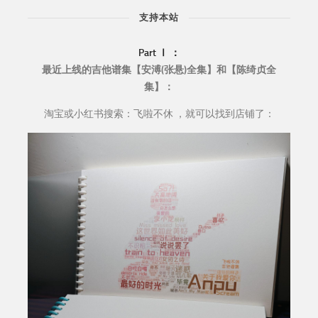
支持本站
Part Ⅰ ：
最近上线的吉他谱集【安溥(张悬)全集】和【陈绮贞全
集】：
淘宝或小红书搜索：飞啦不休 ，就可以找到店铺了：