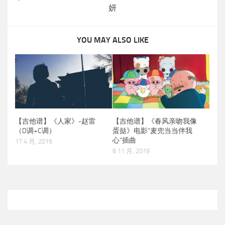
妍
YOU MAY ALSO LIKE
【吉他谱】《春风亲吻我像
【吉他谱】《人家》-赵雷
蛋挞》电影“麦兜当当伴我
（D调+C调）
心”插曲
17 4 月, 2016
6 11 月, 2019