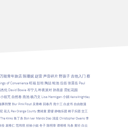
万能青年旅店
陈珊妮
赵雷
声音碎片
野孩子
吉他入门
蔡
ings of Convenience
旺福
彭坦
陶喆
蛙池
伍佰
张震岳
Paul
周杰伦
David Bowie
岑宁儿
昨夜派对
孙燕姿
霓虹花园
左小祖咒
自然卷
燕池
杨乃文
Lisa Hannigan
小娟
Keira Knightley
海豚刑警
Blur
Pink Floyd
吴青峰
回春丹
尧十三
白皮书
自由散漫
尼
花儿
Rex Orange County
窦靖童
爱缪
静物乐团
椅子乐团
交工
The Kinks
鱼丁糸
Bon Iver
Mando Diao
浅堤
Christopher Owens
李
张佺
袁惟仁
范玮琪
丝袜小姐
冬子
陈明章
谭维维
马条
黄玠
白云