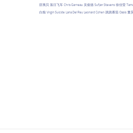
邵夷贝
落日飞车
Chris Garneau
吴俊德
Sufjan Stevens
徐佳莹
Tama
白痴
Virgin Suicide
Lana Del Rey
Leonard Cohen
跳跳番茄
Oasis
董