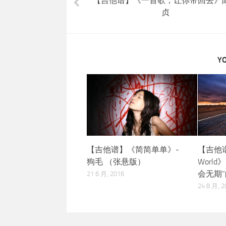
【吉他谱】《一首歌，让你带回去》
贞
YO
【吉他谱】《简简单单》-
【吉他谱】
狗毛 （张悬版）
World》
会无期
21 6 月, 2016
24 8 月, 2