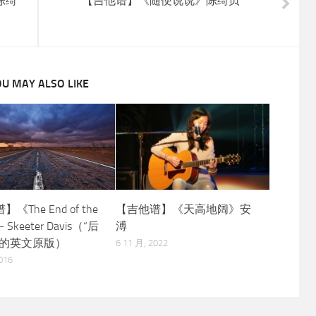
陈绮
【吉他谱】《随便说说》陈绮贞
U MAY ALSO LIKE
《The End of the
【吉他谱】《天高地阔》安
- Skeeter Davis（“后
溥
”的英文原版）
6 11 月, 2022
016