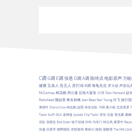
C调
G调
E调
张悬
D调
A调
陈绮贞
电影原声
万晓
健雅
五条人
告五人
苏打绿
B调
海龟先生
罗大佑
声音玩
McCartney
棉花糖
周云蓬
后海大鲨鱼
小河
Glen Hansard
赵
Radiohead
魏如萱
椎名林檎
Joan Baez
Neil Young
许飞
旅行团
薄荷叶
Sheryl Crow
钟志刚
赵照
布衣乐队
习明
黄小桢
尤克里里
T
Taylor Swift
MLA
龙神道
Joyside
Chip Taylor
宋佳
法兹
雷光夏
康姆
乐队
张雨生
Bob Dylan
地下丝绒
许钧
与非门
钟立风
黄贯中
Beyo
宗盛
任贤齐
细野晴臣
岸部真明
果味VC
陈阳
梁晓雪
The Milk Cart