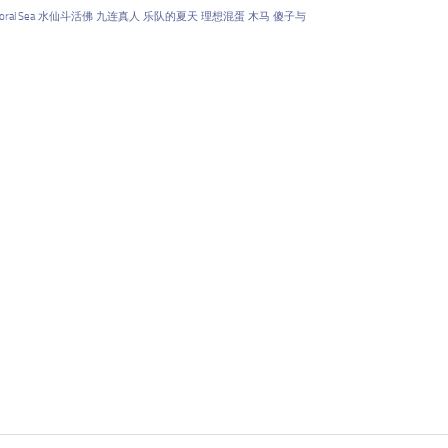
oral Sea
水仙斗活佛
九连真人
乐队的夏天
理想混蛋
木马
傻子与