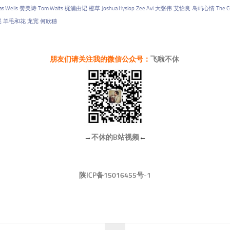
s Wells
赞美诗
Tom Waits
梶浦由记
橙草
Joshua Hyslop
Zee Avi
大张伟
艾怡良
岛屿心情
The C
昊
羊毛和花
龙宽
何欣穗
朋友们请关注我的微信公众号：
飞啦不休
→
不休的B站视频
←
陕ICP备15016455号-1