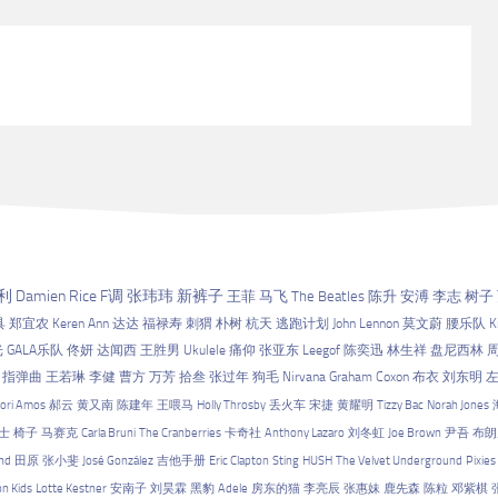
利
Damien Rice
F调
张玮玮
新裤子
王菲
马飞
The Beatles
陈升
安溥
李志
树子
具
郑宜农
Keren Ann
达达
福禄寿
刺猬
朴树
杭天
逃跑计划
John Lennon
莫文蔚
腰乐队
K
光
GALA乐队
佟妍
达闻西
王胜男
Ukulele
痛仰
张亚东
Leegof
陈奕迅
林生祥
盘尼西林
指弹曲
王若琳
李健
曹方
万芳
拾叁
张过年
狗毛
Nirvana
Graham Coxon
布衣
刘东明
ori Amos
郝云
黄又南
陈建年
王喂马
Holly Throsby
丢火车
宋捷
黄耀明
Tizzy Bac
Norah Jones
士
椅子
马赛克
Carla Bruni
The Cranberries
卡奇社
Anthony Lazaro
刘冬虹
Joe Brown
尹吾
布朗
nd
田原
张小斐
José González
吉他手册
Eric Clapton
Sting
HUSH
The Velvet Underground
Pixies
on Kids
Lotte Kestner
安南子
刘昊霖
黑豹
Adele
房东的猫
李亮辰
张惠妹
鹿先森
陈粒
邓紫棋