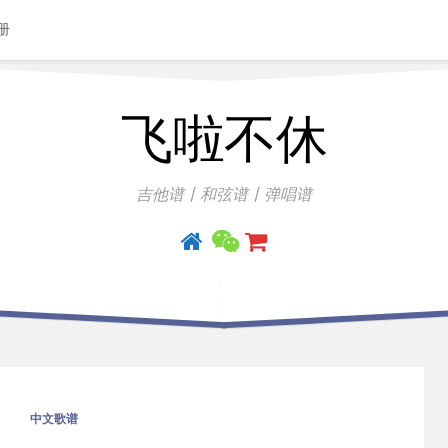
册
飞啦不休
吉他谱丨和弦谱丨弹唱谱
中文歌谱