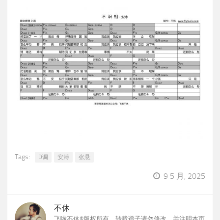
Tags:
D调
安溥
张悬
9 5 月, 2025
不休
飞啦不休©版权所有，转载谱子请勿修改，并注明本页