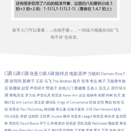
新手入门可以看看：→
吉他手册
←，一些练习视频在B站“
飞
啦不休
”也有发。
C调
G调
E调
张悬
D调
A调
陈绮贞
电影原声
万晓利
Damien Rice
F
调
张玮玮
新裤子
王菲
马飞
The Beatles
陈升
安溥
李志
树子
万能青年旅
店
陈珊妮
赵雷
声音碎片
野孩子
吉他入门
蔡健雅
五条人
告五人
苏打绿
B
调
海龟先生
罗大佑
声音玩具
郑宜农
Keren Ann
达达
福禄寿
刺猬
朴树
杭天
逃
跑计划
John Lennon
莫文蔚
腰乐队
Kings of Convenience
旺福
彭坦
陶喆
蛙池
伍
佰
张震岳
Paul McCartney
棉花糖
周云蓬
后海大鲨鱼
小河
Glen Hansard
赵光
GALA乐队
佟妍
达闻西
王胜男
Ukulele
痛仰
张亚东
Leegof
陈奕迅
林生祥
盘尼西
林
周杰伦
David Bowie
岑宁儿
昨夜派对
孙燕姿
霓虹花园
Radiohead
魏如萱
椎名
林檎
Joan Baez
Neil Young
许飞
旅行团
指弹曲
王若琳
李健
曹方
万芳
拾叁
张过