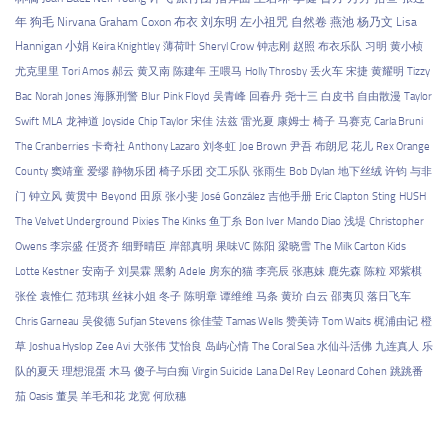
年
狗毛
Nirvana
Graham Coxon
布衣
刘东明
左小祖咒
自然卷
燕池
杨乃文
Lisa
Hannigan
小娟
Keira Knightley
薄荷叶
Sheryl Crow
钟志刚
赵照
布衣乐队
习明
黄小桢
尤克里里
Tori Amos
郝云
黄又南
陈建年
王喂马
Holly Throsby
丢火车
宋捷
黄耀明
Tizzy
Bac
Norah Jones
海豚刑警
Blur
Pink Floyd
吴青峰
回春丹
尧十三
白皮书
自由散漫
Taylor
Swift
MLA
龙神道
Joyside
Chip Taylor
宋佳
法兹
雷光夏
康姆士
椅子
马赛克
Carla Bruni
The Cranberries
卡奇社
Anthony Lazaro
刘冬虹
Joe Brown
尹吾
布朗尼
花儿
Rex Orange
County
窦靖童
爱缪
静物乐团
椅子乐团
交工乐队
张雨生
Bob Dylan
地下丝绒
许钧
与非
门
钟立风
黄贯中
Beyond
田原
张小斐
José González
吉他手册
Eric Clapton
Sting
HUSH
The Velvet Underground
Pixies
The Kinks
鱼丁糸
Bon Iver
Mando Diao
浅堤
Christopher
Owens
李宗盛
任贤齐
细野晴臣
岸部真明
果味VC
陈阳
梁晓雪
The Milk Carton Kids
Lotte Kestner
安南子
刘昊霖
黑豹
Adele
房东的猫
李亮辰
张惠妹
鹿先森
陈粒
邓紫棋
张佺
袁惟仁
范玮琪
丝袜小姐
冬子
陈明章
谭维维
马条
黄玠
白云
邵夷贝
落日飞车
Chris Garneau
吴俊德
Sufjan Stevens
徐佳莹
Tamas Wells
赞美诗
Tom Waits
梶浦由记
橙
草
Joshua Hyslop
Zee Avi
大张伟
艾怡良
岛屿心情
The Coral Sea
水仙斗活佛
九连真人
乐
队的夏天
理想混蛋
木马
傻子与白痴
Virgin Suicide
Lana Del Rey
Leonard Cohen
跳跳番
茄
Oasis
董昊
羊毛和花
龙宽
何欣穗