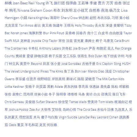
林檎
Joan Baez
Neil Young
许飞
旅行团
指弹曲
王若琳
李健
曹方
万芳
拾叁
张过
年
狗毛
Nirvana
Graham Coxon
布衣
刘东明
左小祖咒
自然卷
燕池
杨乃文
Lisa
Hannigan
小娟
Keira Knightley
薄荷叶
Sheryl Crow
钟志刚
赵照
布衣乐队
习明
黄小桢
尤克里里
Tori Amos
郝云
黄又南
陈建年
王喂马
Holly Throsby
丢火车
宋捷
黄耀明
Tizzy
Bac
Norah Jones
海豚刑警
Blur
Pink Floyd
吴青峰
回春丹
尧十三
白皮书
自由散漫
Taylor
Swift
MLA
龙神道
Joyside
Chip Taylor
宋佳
法兹
雷光夏
康姆士
椅子
马赛克
Carla Bruni
The Cranberries
卡奇社
Anthony Lazaro
刘冬虹
Joe Brown
尹吾
布朗尼
花儿
Rex Orange
County
窦靖童
爱缪
静物乐团
椅子乐团
交工乐队
张雨生
Bob Dylan
地下丝绒
许钧
与非
门
钟立风
黄贯中
Beyond
田原
张小斐
José González
吉他手册
Eric Clapton
Sting
HUSH
The Velvet Underground
Pixies
The Kinks
鱼丁糸
Bon Iver
Mando Diao
浅堤
Christopher
Owens
李宗盛
任贤齐
细野晴臣
岸部真明
果味VC
陈阳
梁晓雪
The Milk Carton Kids
Lotte Kestner
安南子
刘昊霖
黑豹
Adele
房东的猫
李亮辰
张惠妹
鹿先森
陈粒
邓紫棋
张佺
袁惟仁
范玮琪
丝袜小姐
冬子
陈明章
谭维维
马条
黄玠
白云
邵夷贝
落日飞车
Chris Garneau
吴俊德
Sufjan Stevens
徐佳莹
Tamas Wells
赞美诗
Tom Waits
梶浦由记
橙
草
Joshua Hyslop
Zee Avi
大张伟
艾怡良
岛屿心情
The Coral Sea
水仙斗活佛
九连真人
乐
队的夏天
理想混蛋
木马
傻子与白痴
Virgin Suicide
Lana Del Rey
Leonard Cohen
跳跳番
茄
Oasis
董昊
羊毛和花
龙宽
何欣穗