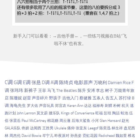
新手入门可以看看：→
吉他手册
←，一些练习视频在B站“
飞
啦不休
”也有发。
C调
G调
E调
张悬
D调
A调
陈绮贞
电影原声
万晓利
Damien Rice
F
调
张玮玮
新裤子
王菲
马飞
The Beatles
陈升
安溥
李志
树子
万能青年旅
店
陈珊妮
赵雷
声音碎片
野孩子
吉他入门
蔡健雅
五条人
告五人
苏打绿
B
调
海龟先生
罗大佑
声音玩具
郑宜农
Keren Ann
达达
福禄寿
刺猬
朴树
杭天
逃
跑计划
John Lennon
莫文蔚
腰乐队
Kings of Convenience
旺福
彭坦
陶喆
蛙池
伍
佰
张震岳
Paul McCartney
棉花糖
周云蓬
后海大鲨鱼
小河
Glen Hansard
赵光
GALA乐队
佟妍
达闻西
王胜男
Ukulele
痛仰
张亚东
Leegof
陈奕迅
林生祥
盘尼西
林
周杰伦
David Bowie
岑宁儿
昨夜派对
孙燕姿
霓虹花园
Radiohead
魏如萱
椎名