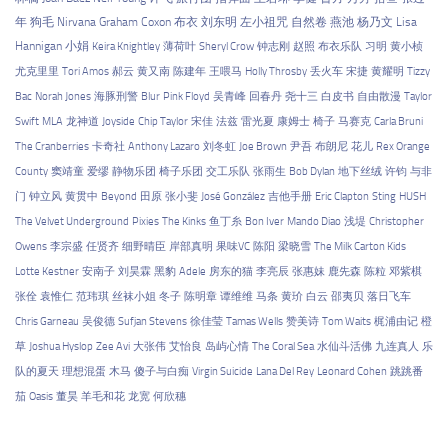
年
狗毛
Nirvana
Graham Coxon
布衣
刘东明
左小祖咒
自然卷
燕池
杨乃文
Lisa
Hannigan
小娟
Keira Knightley
薄荷叶
Sheryl Crow
钟志刚
赵照
布衣乐队
习明
黄小桢
尤克里里
Tori Amos
郝云
黄又南
陈建年
王喂马
Holly Throsby
丢火车
宋捷
黄耀明
Tizzy
Bac
Norah Jones
海豚刑警
Blur
Pink Floyd
吴青峰
回春丹
尧十三
白皮书
自由散漫
Taylor
Swift
MLA
龙神道
Joyside
Chip Taylor
宋佳
法兹
雷光夏
康姆士
椅子
马赛克
Carla Bruni
The Cranberries
卡奇社
Anthony Lazaro
刘冬虹
Joe Brown
尹吾
布朗尼
花儿
Rex Orange
County
窦靖童
爱缪
静物乐团
椅子乐团
交工乐队
张雨生
Bob Dylan
地下丝绒
许钧
与非
门
钟立风
黄贯中
Beyond
田原
张小斐
José González
吉他手册
Eric Clapton
Sting
HUSH
The Velvet Underground
Pixies
The Kinks
鱼丁糸
Bon Iver
Mando Diao
浅堤
Christopher
Owens
李宗盛
任贤齐
细野晴臣
岸部真明
果味VC
陈阳
梁晓雪
The Milk Carton Kids
Lotte Kestner
安南子
刘昊霖
黑豹
Adele
房东的猫
李亮辰
张惠妹
鹿先森
陈粒
邓紫棋
张佺
袁惟仁
范玮琪
丝袜小姐
冬子
陈明章
谭维维
马条
黄玠
白云
邵夷贝
落日飞车
Chris Garneau
吴俊德
Sufjan Stevens
徐佳莹
Tamas Wells
赞美诗
Tom Waits
梶浦由记
橙
草
Joshua Hyslop
Zee Avi
大张伟
艾怡良
岛屿心情
The Coral Sea
水仙斗活佛
九连真人
乐
队的夏天
理想混蛋
木马
傻子与白痴
Virgin Suicide
Lana Del Rey
Leonard Cohen
跳跳番
茄
Oasis
董昊
羊毛和花
龙宽
何欣穗