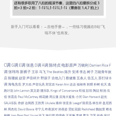
新手入门可以看看：→
吉他手册
←，一些练习视频在B站“
飞
啦不休
”也有发。
C调
G调
E调
张悬
D调
A调
陈绮贞
电影原声
万晓利
Damien Rice
F
调
张玮玮
新裤子
王菲
马飞
The Beatles
陈升
安溥
李志
树子
万能青年旅
店
陈珊妮
赵雷
声音碎片
野孩子
吉他入门
蔡健雅
五条人
告五人
苏打绿
B
调
海龟先生
罗大佑
声音玩具
郑宜农
Keren Ann
达达
福禄寿
刺猬
朴树
杭天
逃
跑计划
John Lennon
莫文蔚
腰乐队
Kings of Convenience
旺福
彭坦
陶喆
蛙池
伍
佰
张震岳
Paul McCartney
棉花糖
周云蓬
后海大鲨鱼
小河
Glen Hansard
赵光
GALA乐队
佟妍
达闻西
王胜男
Ukulele
痛仰
张亚东
Leegof
陈奕迅
林生祥
盘尼西
林
周杰伦
David Bowie
岑宁儿
昨夜派对
孙燕姿
霓虹花园
Radiohead
魏如萱
椎名
林檎
Joan Baez
Neil Young
许飞
旅行团
指弹曲
王若琳
李健
曹方
万芳
拾叁
张过