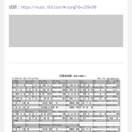
试听：
https://music.163.com/#/song?id=209496