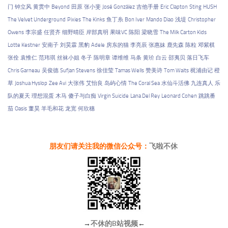
门
钟立风
黄贯中
Beyond
田原
张小斐
José González
吉他手册
Eric Clapton
Sting
HUSH
The Velvet Underground
Pixies
The Kinks
鱼丁糸
Bon Iver
Mando Diao
浅堤
Christopher
Owens
李宗盛
任贤齐
细野晴臣
岸部真明
果味VC
陈阳
梁晓雪
The Milk Carton Kids
Lotte Kestner
安南子
刘昊霖
黑豹
Adele
房东的猫
李亮辰
张惠妹
鹿先森
陈粒
邓紫棋
张佺
袁惟仁
范玮琪
丝袜小姐
冬子
陈明章
谭维维
马条
黄玠
白云
邵夷贝
落日飞车
Chris Garneau
吴俊德
Sufjan Stevens
徐佳莹
Tamas Wells
赞美诗
Tom Waits
梶浦由记
橙
草
Joshua Hyslop
Zee Avi
大张伟
艾怡良
岛屿心情
The Coral Sea
水仙斗活佛
九连真人
乐
队的夏天
理想混蛋
木马
傻子与白痴
Virgin Suicide
Lana Del Rey
Leonard Cohen
跳跳番
茄
Oasis
董昊
羊毛和花
龙宽
何欣穗
朋友们请关注我的微信公众号：
飞啦不休
→
不休的B站视频
←