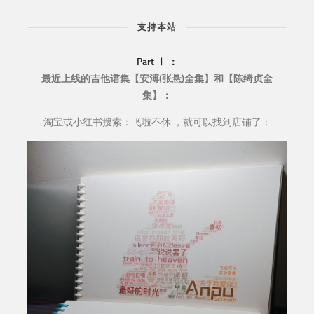
支持本站
Part Ⅰ ：
最近上线的吉他谱集【安溥(张悬)全集】和【陈绮贞全
集】：
淘宝或小红书搜索：飞啦不休 ，就可以找到店铺了：