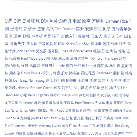
C调
G调
E调
张悬
D调
A调
陈绮贞
电影原声
万晓利
Damien Rice
F
调
张玮玮
新裤子
王菲
马飞
The Beatles
陈升
安溥
李志
树子
万能青年旅
店
陈珊妮
赵雷
声音碎片
野孩子
吉他入门
蔡健雅
五条人
告五人
苏打绿
B
调
海龟先生
罗大佑
声音玩具
郑宜农
Keren Ann
达达
福禄寿
刺猬
朴树
杭天
逃
跑计划
John Lennon
莫文蔚
腰乐队
Kings of Convenience
旺福
彭坦
陶喆
蛙池
伍
佰
张震岳
Paul McCartney
棉花糖
周云蓬
后海大鲨鱼
小河
Glen Hansard
赵光
GALA乐队
佟妍
达闻西
王胜男
Ukulele
痛仰
张亚东
Leegof
陈奕迅
林生祥
盘尼西
林
周杰伦
David Bowie
岑宁儿
昨夜派对
孙燕姿
霓虹花园
Radiohead
魏如萱
椎名
林檎
Joan Baez
Neil Young
许飞
旅行团
指弹曲
王若琳
李健
曹方
万芳
拾叁
张过
年
狗毛
Nirvana
Graham Coxon
布衣
刘东明
左小祖咒
自然卷
燕池
杨乃文
Lisa
Hannigan
小娟
Keira Knightley
薄荷叶
Sheryl Crow
钟志刚
赵照
布衣乐队
习明
黄小桢
尤克里里
Tori Amos
郝云
黄又南
陈建年
王喂马
Holly Throsby
丢火车
宋捷
黄耀明
Tizzy
Bac
Norah Jones
海豚刑警
Blur
Pink Floyd
吴青峰
回春丹
尧十三
白皮书
自由散漫
Taylor
Swift
MLA
龙神道
Joyside
Chip Taylor
宋佳
法兹
雷光夏
康姆士
椅子
马赛克
Carla Bruni
The Cranberries
卡奇社
Anthony Lazaro
刘冬虹
Joe Brown
尹吾
布朗尼
花儿
Rex Orange
County
窦靖童
爱缪
静物乐团
椅子乐团
交工乐队
张雨生
Bob Dylan
地下丝绒
许钧
与非