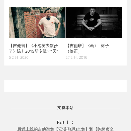
【吉他谱】《小泡芙去散步
【吉他谱】《画》- 树子
了》陈升2019新专辑“七天”
（修正）
6 2 月, 2020
27 2 月, 2016
支持本站
Part Ⅰ ：
最近上线的吉他谱集【安溥(张悬)全集】和【陈绮贞全