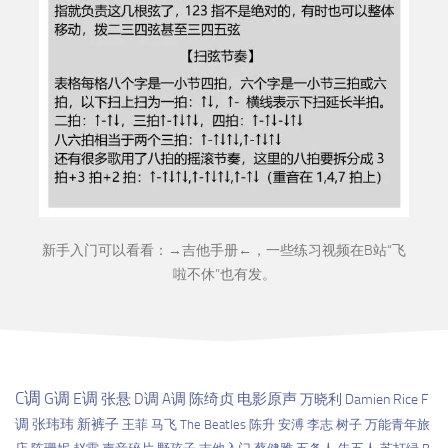
新手入门可以看看：→
吉他手册
←，一些练习视频在B站“
飞
啦不休
”也有发。
C调
G调
E调
张悬
D调
A调
陈绮贞
电影原声
万晓利
Damien Rice
F
调
张玮玮
新裤子
王菲
马飞
The Beatles
陈升
安溥
李志
树子
万能青年旅