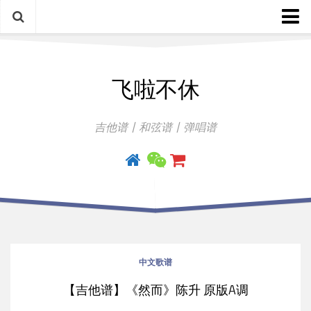
中文歌谱
飞啦不休
外语歌谱
指弹曲
吉他谱丨和弦谱丨弹唱谱
吉他手册
中文歌谱
【吉他谱】《然而》陈升 原版A调