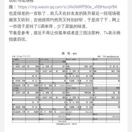
试听与现场视
频：
https://mp.weixin.qq.com/s/JXk0WRff90e_xN9HovqV9A
也是很老的一首歌了，前几天在好友发的陈升最近一段现场视
频里又听到，吉他很简约然而又特别好听，于是排了下，网上
一些谱子是转了G调来弹，少了原版的味道。
节奏是参考，接近不再让你孤单或者是三指法那种。T4表示拇
指拨四弦。