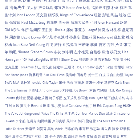
店
陈珊妮
赵雷
声音碎片
野孩子
吉他入门
蔡健雅
五条人
告五人
苏打绿
B
调
海龟先生
罗大佑
声音玩具
郑宜农
Keren Ann
达达
福禄寿
刺猬
朴树
杭天
逃
跑计划
John Lennon
莫文蔚
腰乐队
Kings of Convenience
旺福
彭坦
陶喆
蛙池
伍
佰
张震岳
Paul McCartney
棉花糖
周云蓬
后海大鲨鱼
小河
Glen Hansard
赵光
GALA乐队
佟妍
达闻西
王胜男
Ukulele
痛仰
张亚东
Leegof
陈奕迅
林生祥
盘尼西
林
周杰伦
David Bowie
岑宁儿
昨夜派对
孙燕姿
霓虹花园
Radiohead
魏如萱
椎名
林檎
Joan Baez
Neil Young
许飞
旅行团
指弹曲
王若琳
李健
曹方
万芳
拾叁
张过
年
狗毛
Nirvana
Graham Coxon
布衣
刘东明
左小祖咒
自然卷
燕池
杨乃文
Lisa
Hannigan
小娟
Keira Knightley
薄荷叶
Sheryl Crow
钟志刚
赵照
布衣乐队
习明
黄小桢
尤克里里
Tori Amos
郝云
黄又南
陈建年
王喂马
Holly Throsby
丢火车
宋捷
黄耀明
Tizzy
Bac
Norah Jones
海豚刑警
Blur
Pink Floyd
吴青峰
回春丹
尧十三
白皮书
自由散漫
Taylor
Swift
MLA
龙神道
Joyside
Chip Taylor
宋佳
法兹
雷光夏
康姆士
椅子
马赛克
Carla Bruni
The Cranberries
卡奇社
Anthony Lazaro
刘冬虹
Joe Brown
尹吾
布朗尼
花儿
Rex Orange
County
窦靖童
爱缪
静物乐团
椅子乐团
交工乐队
张雨生
Bob Dylan
地下丝绒
许钧
与非
门
钟立风
黄贯中
Beyond
田原
张小斐
José González
吉他手册
Eric Clapton
Sting
HUSH
The Velvet Underground
Pixies
The Kinks
鱼丁糸
Bon Iver
Mando Diao
浅堤
Christopher
Owens
李宗盛
任贤齐
细野晴臣
岸部真明
果味VC
陈阳
梁晓雪
The Milk Carton Kids
Lotte Kestner
安南子
刘昊霖
黑豹
Adele
房东的猫
李亮辰
张惠妹
鹿先森
陈粒
邓紫棋
张佺
袁惟仁
范玮琪
丝袜小姐
冬子
陈明章
谭维维
马条
黄玠
白云
邵夷贝
落日飞车