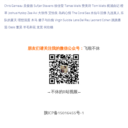
Chris Garneau
吴俊德
Sufjan Stevens
徐佳莹
Tamas Wells
赞美诗
Tom Waits
梶浦由记
橙
草
Joshua Hyslop
Zee Avi
大张伟
艾怡良
岛屿心情
The Coral Sea
水仙斗活佛
九连真人
乐
队的夏天
理想混蛋
木马
傻子与白痴
Virgin Suicide
Lana Del Rey
Leonard Cohen
跳跳番
茄
Oasis
董昊
羊毛和花
龙宽
何欣穗
朋友们请关注我的微信公众号：
飞啦不休
→
不休的B站视频
←
陕ICP备15016455号-1