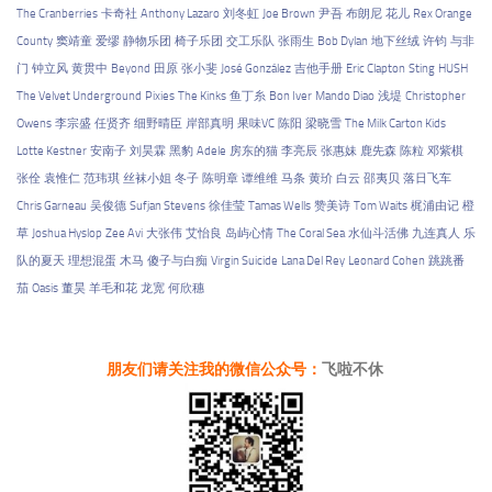
The Cranberries
卡奇社
Anthony Lazaro
刘冬虹
Joe Brown
尹吾
布朗尼
花儿
Rex Orange
County
窦靖童
爱缪
静物乐团
椅子乐团
交工乐队
张雨生
Bob Dylan
地下丝绒
许钧
与非
门
钟立风
黄贯中
Beyond
田原
张小斐
José González
吉他手册
Eric Clapton
Sting
HUSH
The Velvet Underground
Pixies
The Kinks
鱼丁糸
Bon Iver
Mando Diao
浅堤
Christopher
Owens
李宗盛
任贤齐
细野晴臣
岸部真明
果味VC
陈阳
梁晓雪
The Milk Carton Kids
Lotte Kestner
安南子
刘昊霖
黑豹
Adele
房东的猫
李亮辰
张惠妹
鹿先森
陈粒
邓紫棋
张佺
袁惟仁
范玮琪
丝袜小姐
冬子
陈明章
谭维维
马条
黄玠
白云
邵夷贝
落日飞车
Chris Garneau
吴俊德
Sufjan Stevens
徐佳莹
Tamas Wells
赞美诗
Tom Waits
梶浦由记
橙
草
Joshua Hyslop
Zee Avi
大张伟
艾怡良
岛屿心情
The Coral Sea
水仙斗活佛
九连真人
乐
队的夏天
理想混蛋
木马
傻子与白痴
Virgin Suicide
Lana Del Rey
Leonard Cohen
跳跳番
茄
Oasis
董昊
羊毛和花
龙宽
何欣穗
朋友们请关注我的微信公众号：
飞啦不休