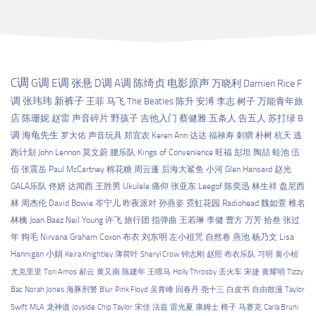
C调
G调
E调
张悬
D调
A调
陈绮贞
电影原声
万晓利
Damien Rice
F
调
张玮玮
新裤子
王菲
马飞
The Beatles
陈升
安溥
李志
树子
万能青年旅
店
陈珊妮
赵雷
声音碎片
野孩子
吉他入门
蔡健雅
五条人
告五人
苏打绿
B
调
海龟先生
罗大佑
声音玩具
郑宜农
Keren Ann
达达
福禄寿
刺猬
朴树
杭天
逃
跑计划
John Lennon
莫文蔚
腰乐队
Kings of Convenience
旺福
彭坦
陶喆
蛙池
伍
佰
张震岳
Paul McCartney
棉花糖
周云蓬
后海大鲨鱼
小河
Glen Hansard
赵光
GALA乐队
佟妍
达闻西
王胜男
Ukulele
痛仰
张亚东
Leegof
陈奕迅
林生祥
盘尼西
林
周杰伦
David Bowie
岑宁儿
昨夜派对
孙燕姿
霓虹花园
Radiohead
魏如萱
椎名
林檎
Joan Baez
Neil Young
许飞
旅行团
指弹曲
王若琳
李健
曹方
万芳
拾叁
张过
年
狗毛
Nirvana
Graham Coxon
布衣
刘东明
左小祖咒
自然卷
燕池
杨乃文
Lisa
Hannigan
小娟
Keira Knightley
薄荷叶
Sheryl Crow
钟志刚
赵照
布衣乐队
习明
黄小桢
尤克里里
Tori Amos
郝云
黄又南
陈建年
王喂马
Holly Throsby
丢火车
宋捷
黄耀明
Tizzy
Bac
Norah Jones
海豚刑警
Blur
Pink Floyd
吴青峰
回春丹
尧十三
白皮书
自由散漫
Taylor
Swift
MLA
龙神道
Joyside
Chip Taylor
宋佳
法兹
雷光夏
康姆士
椅子
马赛克
Carla Bruni