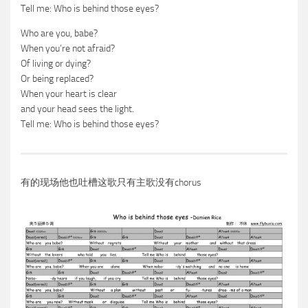
Tell me: Who is behind those eyes?
Who are you, babe?
When you’re not afraid?
Of living or dying?
Or being replaced?
When your heart is clear
and your head sees the light.
Tell me: Who is behind those eyes?
有的现场他也吐槽这歌只有主歌没有chorus