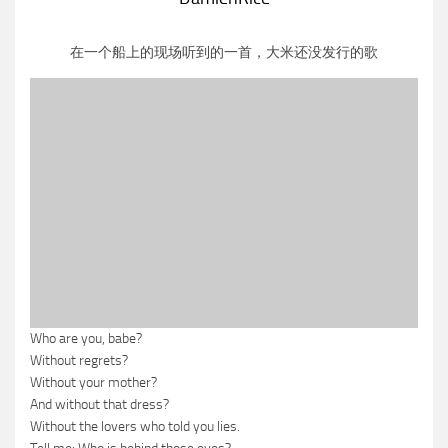
在一个船上的现场听到的一首，大米还没发行的歌
Who are you, babe?
Without regrets?
Without your mother?
And without that dress?
Without the lovers who told you lies.