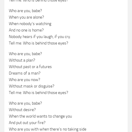
Tell me: Who is behind those eyes?
Who are you, babe?
When you are alone?
When nobody’s watching
And no one is home?
Nobody hears if you laugh, if you cry.
Tell me: Who is behind those eyes?
Who are you, babe?
Without a plan?
Without past or a futures
Dreams of a man?
Who are you now?
Without mask or disguise?
Tell me: Who is behind those eyes?
Who are you, babe?
Without desire?
When the world wants to change you
And put out your fire?
Who are you with when there’s no taking side