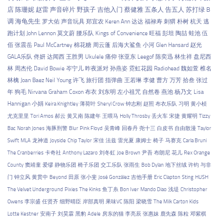
店
陈珊妮
赵雷
声音碎片
野孩子
吉他入门
蔡健雅
五条人
告五人
苏打绿
B
调
海龟先生
罗大佑
声音玩具
郑宜农
Keren Ann
达达
福禄寿
刺猬
朴树
杭天
逃
跑计划
John Lennon
莫文蔚
腰乐队
Kings of Convenience
旺福
彭坦
陶喆
蛙池
伍
佰
张震岳
Paul McCartney
棉花糖
周云蓬
后海大鲨鱼
小河
Glen Hansard
赵光
GALA乐队
佟妍
达闻西
王胜男
Ukulele
痛仰
张亚东
Leegof
陈奕迅
林生祥
盘尼西
林
周杰伦
David Bowie
岑宁儿
昨夜派对
孙燕姿
霓虹花园
Radiohead
魏如萱
椎名
林檎
Joan Baez
Neil Young
许飞
旅行团
指弹曲
王若琳
李健
曹方
万芳
拾叁
张过
年
狗毛
Nirvana
Graham Coxon
布衣
刘东明
左小祖咒
自然卷
燕池
杨乃文
Lisa
Hannigan
小娟
Keira Knightley
薄荷叶
Sheryl Crow
钟志刚
赵照
布衣乐队
习明
黄小桢
尤克里里
Tori Amos
郝云
黄又南
陈建年
王喂马
Holly Throsby
丢火车
宋捷
黄耀明
Tizzy
Bac
Norah Jones
海豚刑警
Blur
Pink Floyd
吴青峰
回春丹
尧十三
白皮书
自由散漫
Taylor
Swift
MLA
龙神道
Joyside
Chip Taylor
宋佳
法兹
雷光夏
康姆士
椅子
马赛克
Carla Bruni
The Cranberries
卡奇社
Anthony Lazaro
刘冬虹
Joe Brown
尹吾
布朗尼
花儿
Rex Orange
County
窦靖童
爱缪
静物乐团
椅子乐团
交工乐队
张雨生
Bob Dylan
地下丝绒
许钧
与非
门
钟立风
黄贯中
Beyond
田原
张小斐
José González
吉他手册
Eric Clapton
Sting
HUSH
The Velvet Underground
Pixies
The Kinks
鱼丁糸
Bon Iver
Mando Diao
浅堤
Christopher
Owens
李宗盛
任贤齐
细野晴臣
岸部真明
果味VC
陈阳
梁晓雪
The Milk Carton Kids
Lotte Kestner
安南子
刘昊霖
黑豹
Adele
房东的猫
李亮辰
张惠妹
鹿先森
陈粒
邓紫棋