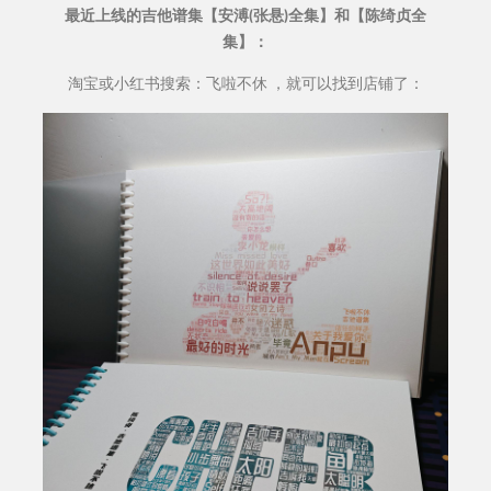
最近上线的吉他谱集【安溥(张悬)全集】和【陈绮贞全
集】：
淘宝或小红书搜索：飞啦不休 ，就可以找到店铺了：