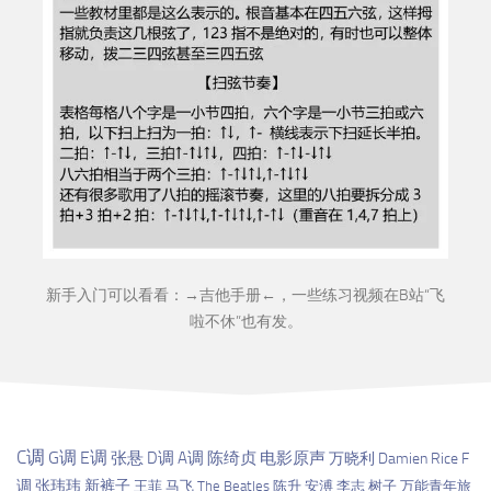
新手入门可以看看：→
吉他手册
←，一些练习视频在B站“
飞
啦不休
”也有发。
C调
G调
E调
张悬
D调
A调
陈绮贞
电影原声
万晓利
Damien Rice
F
调
张玮玮
新裤子
王菲
马飞
The Beatles
陈升
安溥
李志
树子
万能青年旅