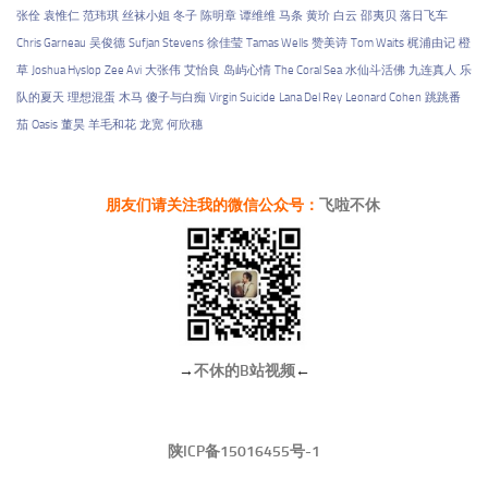
张佺
袁惟仁
范玮琪
丝袜小姐
冬子
陈明章
谭维维
马条
黄玠
白云
邵夷贝
落日飞车
Chris Garneau
吴俊德
Sufjan Stevens
徐佳莹
Tamas Wells
赞美诗
Tom Waits
梶浦由记
橙
草
Joshua Hyslop
Zee Avi
大张伟
艾怡良
岛屿心情
The Coral Sea
水仙斗活佛
九连真人
乐
队的夏天
理想混蛋
木马
傻子与白痴
Virgin Suicide
Lana Del Rey
Leonard Cohen
跳跳番
茄
Oasis
董昊
羊毛和花
龙宽
何欣穗
朋友们请关注我的微信公众号：
飞啦不休
→
不休的B站视频
←
陕ICP备15016455号-1