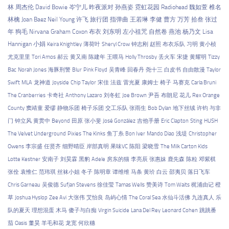
林
周杰伦
David Bowie
岑宁儿
昨夜派对
孙燕姿
霓虹花园
Radiohead
魏如萱
椎名
林檎
Joan Baez
Neil Young
许飞
旅行团
指弹曲
王若琳
李健
曹方
万芳
拾叁
张过
年
狗毛
Nirvana
Graham Coxon
布衣
刘东明
左小祖咒
自然卷
燕池
杨乃文
Lisa
Hannigan
小娟
Keira Knightley
薄荷叶
Sheryl Crow
钟志刚
赵照
布衣乐队
习明
黄小桢
尤克里里
Tori Amos
郝云
黄又南
陈建年
王喂马
Holly Throsby
丢火车
宋捷
黄耀明
Tizzy
Bac
Norah Jones
海豚刑警
Blur
Pink Floyd
吴青峰
回春丹
尧十三
白皮书
自由散漫
Taylor
Swift
MLA
龙神道
Joyside
Chip Taylor
宋佳
法兹
雷光夏
康姆士
椅子
马赛克
Carla Bruni
The Cranberries
卡奇社
Anthony Lazaro
刘冬虹
Joe Brown
尹吾
布朗尼
花儿
Rex Orange
County
窦靖童
爱缪
静物乐团
椅子乐团
交工乐队
张雨生
Bob Dylan
地下丝绒
许钧
与非
门
钟立风
黄贯中
Beyond
田原
张小斐
José González
吉他手册
Eric Clapton
Sting
HUSH
The Velvet Underground
Pixies
The Kinks
鱼丁糸
Bon Iver
Mando Diao
浅堤
Christopher
Owens
李宗盛
任贤齐
细野晴臣
岸部真明
果味VC
陈阳
梁晓雪
The Milk Carton Kids
Lotte Kestner
安南子
刘昊霖
黑豹
Adele
房东的猫
李亮辰
张惠妹
鹿先森
陈粒
邓紫棋
张佺
袁惟仁
范玮琪
丝袜小姐
冬子
陈明章
谭维维
马条
黄玠
白云
邵夷贝
落日飞车
Chris Garneau
吴俊德
Sufjan Stevens
徐佳莹
Tamas Wells
赞美诗
Tom Waits
梶浦由记
橙
草
Joshua Hyslop
Zee Avi
大张伟
艾怡良
岛屿心情
The Coral Sea
水仙斗活佛
九连真人
乐
队的夏天
理想混蛋
木马
傻子与白痴
Virgin Suicide
Lana Del Rey
Leonard Cohen
跳跳番
茄
Oasis
董昊
羊毛和花
龙宽
何欣穗