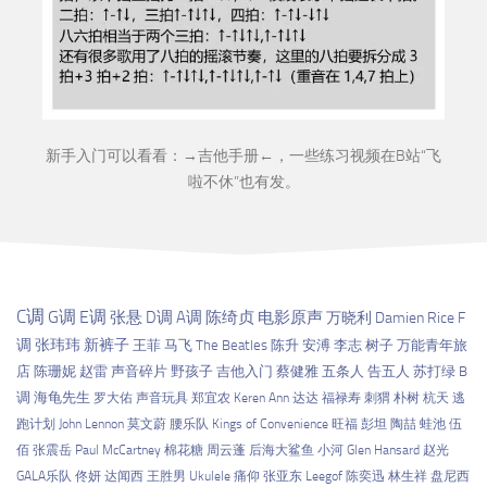
新手入门可以看看：→
吉他手册
←，一些练习视频在B站“
飞
啦不休
”也有发。
C调
G调
E调
张悬
D调
A调
陈绮贞
电影原声
万晓利
Damien Rice
F
调
张玮玮
新裤子
王菲
马飞
The Beatles
陈升
安溥
李志
树子
万能青年旅
店
陈珊妮
赵雷
声音碎片
野孩子
吉他入门
蔡健雅
五条人
告五人
苏打绿
B
调
海龟先生
罗大佑
声音玩具
郑宜农
Keren Ann
达达
福禄寿
刺猬
朴树
杭天
逃
跑计划
John Lennon
莫文蔚
腰乐队
Kings of Convenience
旺福
彭坦
陶喆
蛙池
伍
佰
张震岳
Paul McCartney
棉花糖
周云蓬
后海大鲨鱼
小河
Glen Hansard
赵光
GALA乐队
佟妍
达闻西
王胜男
Ukulele
痛仰
张亚东
Leegof
陈奕迅
林生祥
盘尼西