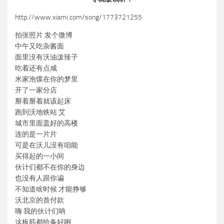
http://www.xiami.com/song/1773721255
拍张照片 发个微博
中午又吃杂酱面
面里没有沃油泼辣子
吃着还有点咸
米家泡馍在你的梦里
开了一家分店
掰着掰着就该起床
跑到沃地铁站 艾
城市里面盖好的高楼
连的是一片片
可是在沃儿没有咱能
买得起的一小间
伙计们都不在你的身边
也没有人跟你谝
不知道啥时候 才能挣够
沃北京的首付款
嗨 我的伙计们呐
这板筋都给备好咧