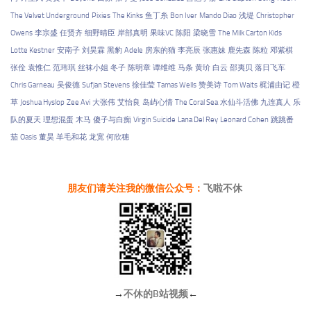
The Velvet Underground
Pixies
The Kinks
鱼丁糸
Bon Iver
Mando Diao
浅堤
Christopher
Owens
李宗盛
任贤齐
细野晴臣
岸部真明
果味VC
陈阳
梁晓雪
The Milk Carton Kids
Lotte Kestner
安南子
刘昊霖
黑豹
Adele
房东的猫
李亮辰
张惠妹
鹿先森
陈粒
邓紫棋
张佺
袁惟仁
范玮琪
丝袜小姐
冬子
陈明章
谭维维
马条
黄玠
白云
邵夷贝
落日飞车
Chris Garneau
吴俊德
Sufjan Stevens
徐佳莹
Tamas Wells
赞美诗
Tom Waits
梶浦由记
橙
草
Joshua Hyslop
Zee Avi
大张伟
艾怡良
岛屿心情
The Coral Sea
水仙斗活佛
九连真人
乐
队的夏天
理想混蛋
木马
傻子与白痴
Virgin Suicide
Lana Del Rey
Leonard Cohen
跳跳番
茄
Oasis
董昊
羊毛和花
龙宽
何欣穗
朋友们请关注我的微信公众号：
飞啦不休
→
不休的B站视频
←