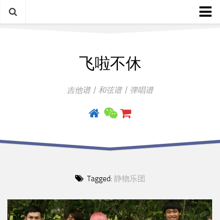
中文歌谱
飞啦不休
外语歌谱
指弹曲
吉他谱丨和弦谱丨弹唱谱
吉他手册
Tagged:
静物乐团