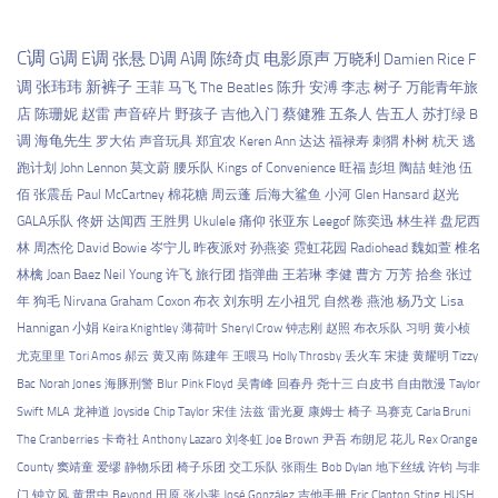
C调
G调
E调
张悬
D调
A调
陈绮贞
电影原声
万晓利
Damien Rice
F
调
张玮玮
新裤子
王菲
马飞
The Beatles
陈升
安溥
李志
树子
万能青年旅
店
陈珊妮
赵雷
声音碎片
野孩子
吉他入门
蔡健雅
五条人
告五人
苏打绿
B
调
海龟先生
罗大佑
声音玩具
郑宜农
Keren Ann
达达
福禄寿
刺猬
朴树
杭天
逃
跑计划
John Lennon
莫文蔚
腰乐队
Kings of Convenience
旺福
彭坦
陶喆
蛙池
伍
佰
张震岳
Paul McCartney
棉花糖
周云蓬
后海大鲨鱼
小河
Glen Hansard
赵光
GALA乐队
佟妍
达闻西
王胜男
Ukulele
痛仰
张亚东
Leegof
陈奕迅
林生祥
盘尼西
林
周杰伦
David Bowie
岑宁儿
昨夜派对
孙燕姿
霓虹花园
Radiohead
魏如萱
椎名
林檎
Joan Baez
Neil Young
许飞
旅行团
指弹曲
王若琳
李健
曹方
万芳
拾叁
张过
年
狗毛
Nirvana
Graham Coxon
布衣
刘东明
左小祖咒
自然卷
燕池
杨乃文
Lisa
Hannigan
小娟
Keira Knightley
薄荷叶
Sheryl Crow
钟志刚
赵照
布衣乐队
习明
黄小桢
尤克里里
Tori Amos
郝云
黄又南
陈建年
王喂马
Holly Throsby
丢火车
宋捷
黄耀明
Tizzy
Bac
Norah Jones
海豚刑警
Blur
Pink Floyd
吴青峰
回春丹
尧十三
白皮书
自由散漫
Taylor
Swift
MLA
龙神道
Joyside
Chip Taylor
宋佳
法兹
雷光夏
康姆士
椅子
马赛克
Carla Bruni
The Cranberries
卡奇社
Anthony Lazaro
刘冬虹
Joe Brown
尹吾
布朗尼
花儿
Rex Orange
County
窦靖童
爱缪
静物乐团
椅子乐团
交工乐队
张雨生
Bob Dylan
地下丝绒
许钧
与非
门
钟立风
黄贯中
Beyond
田原
张小斐
José González
吉他手册
Eric Clapton
Sting
HUSH