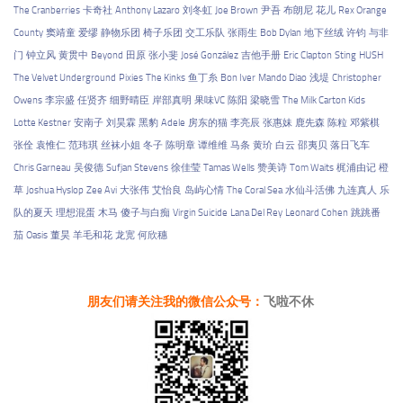
The Cranberries
卡奇社
Anthony Lazaro
刘冬虹
Joe Brown
尹吾
布朗尼
花儿
Rex Orange
County
窦靖童
爱缪
静物乐团
椅子乐团
交工乐队
张雨生
Bob Dylan
地下丝绒
许钧
与非
门
钟立风
黄贯中
Beyond
田原
张小斐
José González
吉他手册
Eric Clapton
Sting
HUSH
The Velvet Underground
Pixies
The Kinks
鱼丁糸
Bon Iver
Mando Diao
浅堤
Christopher
Owens
李宗盛
任贤齐
细野晴臣
岸部真明
果味VC
陈阳
梁晓雪
The Milk Carton Kids
Lotte Kestner
安南子
刘昊霖
黑豹
Adele
房东的猫
李亮辰
张惠妹
鹿先森
陈粒
邓紫棋
张佺
袁惟仁
范玮琪
丝袜小姐
冬子
陈明章
谭维维
马条
黄玠
白云
邵夷贝
落日飞车
Chris Garneau
吴俊德
Sufjan Stevens
徐佳莹
Tamas Wells
赞美诗
Tom Waits
梶浦由记
橙
草
Joshua Hyslop
Zee Avi
大张伟
艾怡良
岛屿心情
The Coral Sea
水仙斗活佛
九连真人
乐
队的夏天
理想混蛋
木马
傻子与白痴
Virgin Suicide
Lana Del Rey
Leonard Cohen
跳跳番
茄
Oasis
董昊
羊毛和花
龙宽
何欣穗
朋友们请关注我的微信公众号：
飞啦不休