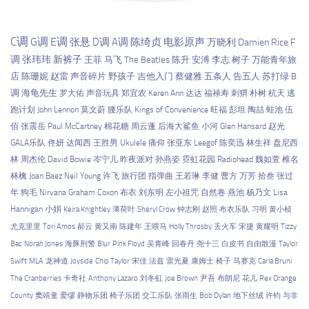
C调
G调
E调
张悬
D调
A调
陈绮贞
电影原声
万晓利
Damien Rice
F
调
张玮玮
新裤子
王菲
马飞
The Beatles
陈升
安溥
李志
树子
万能青年旅
店
陈珊妮
赵雷
声音碎片
野孩子
吉他入门
蔡健雅
五条人
告五人
苏打绿
B
调
海龟先生
罗大佑
声音玩具
郑宜农
Keren Ann
达达
福禄寿
刺猬
朴树
杭天
逃
跑计划
John Lennon
莫文蔚
腰乐队
Kings of Convenience
旺福
彭坦
陶喆
蛙池
伍
佰
张震岳
Paul McCartney
棉花糖
周云蓬
后海大鲨鱼
小河
Glen Hansard
赵光
GALA乐队
佟妍
达闻西
王胜男
Ukulele
痛仰
张亚东
Leegof
陈奕迅
林生祥
盘尼西
林
周杰伦
David Bowie
岑宁儿
昨夜派对
孙燕姿
霓虹花园
Radiohead
魏如萱
椎名
林檎
Joan Baez
Neil Young
许飞
旅行团
指弹曲
王若琳
李健
曹方
万芳
拾叁
张过
年
狗毛
Nirvana
Graham Coxon
布衣
刘东明
左小祖咒
自然卷
燕池
杨乃文
Lisa
Hannigan
小娟
Keira Knightley
薄荷叶
Sheryl Crow
钟志刚
赵照
布衣乐队
习明
黄小桢
尤克里里
Tori Amos
郝云
黄又南
陈建年
王喂马
Holly Throsby
丢火车
宋捷
黄耀明
Tizzy
Bac
Norah Jones
海豚刑警
Blur
Pink Floyd
吴青峰
回春丹
尧十三
白皮书
自由散漫
Taylor
Swift
MLA
龙神道
Joyside
Chip Taylor
宋佳
法兹
雷光夏
康姆士
椅子
马赛克
Carla Bruni
The Cranberries
卡奇社
Anthony Lazaro
刘冬虹
Joe Brown
尹吾
布朗尼
花儿
Rex Orange
County
窦靖童
爱缪
静物乐团
椅子乐团
交工乐队
张雨生
Bob Dylan
地下丝绒
许钧
与非