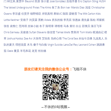
门
钟立风
黄贯中
Beyond
田原
张小斐
José González
吉他手册
Eric Clapton
Sting
HUSH
The Velvet Underground
Pixies
The Kinks
鱼丁糸
Bon Iver
Mando Diao
浅堤
Christopher
Owens
李宗盛
任贤齐
细野晴臣
岸部真明
果味VC
陈阳
梁晓雪
The Milk Carton Kids
Lotte Kestner
安南子
刘昊霖
黑豹
Adele
房东的猫
李亮辰
张惠妹
鹿先森
陈粒
邓紫棋
张佺
袁惟仁
范玮琪
丝袜小姐
冬子
陈明章
谭维维
马条
黄玠
白云
邵夷贝
落日飞车
Chris Garneau
吴俊德
Sufjan Stevens
徐佳莹
Tamas Wells
赞美诗
Tom Waits
梶浦由记
橙
草
Joshua Hyslop
Zee Avi
大张伟
艾怡良
岛屿心情
The Coral Sea
水仙斗活佛
九连真人
乐
队的夏天
理想混蛋
木马
傻子与白痴
Virgin Suicide
Lana Del Rey
Leonard Cohen
跳跳番
茄
Oasis
董昊
羊毛和花
龙宽
何欣穗
朋友们请关注我的微信公众号：
飞啦不休
→
不休的B站视频
←