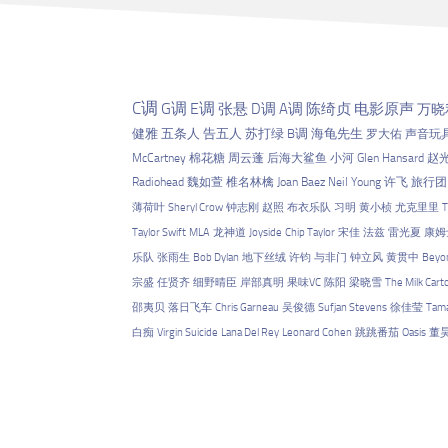
C调
G调
E调
张悬
D调
A调
陈绮贞
电影原声
万晓
健雅
五条人
告五人
苏打绿
B调
海龟先生
罗大佑
声音玩
McCartney
棉花糖
周云蓬
后海大鲨鱼
小河
Glen Hansard
赵
Radiohead
魏如萱
椎名林檎
Joan Baez
Neil Young
许飞
旅行团
薄荷叶
Sheryl Crow
钟志刚
赵照
布衣乐队
习明
黄小桢
尤克里里
T
Taylor Swift
MLA
龙神道
Joyside
Chip Taylor
宋佳
法兹
雷光夏
康姆
乐队
张雨生
Bob Dylan
地下丝绒
许钧
与非门
钟立风
黄贯中
Beyo
宗盛
任贤齐
细野晴臣
岸部真明
果味VC
陈阳
梁晓雪
The Milk Cart
邵夷贝
落日飞车
Chris Garneau
吴俊德
Sufjan Stevens
徐佳莹
Tama
白痴
Virgin Suicide
Lana Del Rey
Leonard Cohen
跳跳番茄
Oasis
董