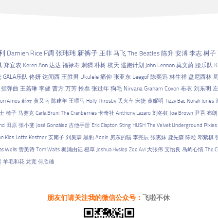
利
Damien Rice
F调
张玮玮
新裤子
王菲
马飞
The Beatles
陈升
安溥
李志
树子
具
郑宜农
Keren Ann
达达
福禄寿
刺猬
朴树
杭天
逃跑计划
John Lennon
莫文蔚
腰乐队
K
光
GALA乐队
佟妍
达闻西
王胜男
Ukulele
痛仰
张亚东
Leegof
陈奕迅
林生祥
盘尼西林
指弹曲
王若琳
李健
曹方
万芳
拾叁
张过年
狗毛
Nirvana
Graham Coxon
布衣
刘东明
ori Amos
郝云
黄又南
陈建年
王喂马
Holly Throsby
丢火车
宋捷
黄耀明
Tizzy Bac
Norah Jones
士
椅子
马赛克
Carla Bruni
The Cranberries
卡奇社
Anthony Lazaro
刘冬虹
Joe Brown
尹吾
布朗
nd
田原
张小斐
José González
吉他手册
Eric Clapton
Sting
HUSH
The Velvet Underground
Pixies
on Kids
Lotte Kestner
安南子
刘昊霖
黑豹
Adele
房东的猫
李亮辰
张惠妹
鹿先森
陈粒
邓紫棋
s Wells
赞美诗
Tom Waits
梶浦由记
橙草
Joshua Hyslop
Zee Avi
大张伟
艾怡良
岛屿心情
The C
昊
羊毛和花
龙宽
何欣穗
朋友们请关注我的微信公众号：
飞啦不休