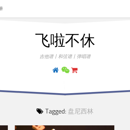
册
飞啦不休
吉他谱丨和弦谱丨弹唱谱
Tagged:
盘尼西林