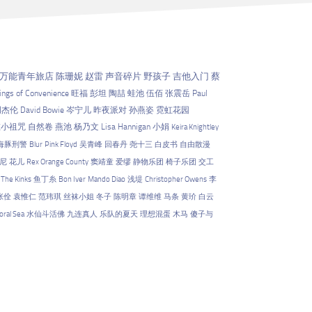
万能青年旅店
陈珊妮
赵雷
声音碎片
野孩子
吉他入门
蔡
ings of Convenience
旺福
彭坦
陶喆
蛙池
伍佰
张震岳
Paul
周杰伦
David Bowie
岑宁儿
昨夜派对
孙燕姿
霓虹花园
左小祖咒
自然卷
燕池
杨乃文
Lisa Hannigan
小娟
Keira Knightley
海豚刑警
Blur
Pink Floyd
吴青峰
回春丹
尧十三
白皮书
自由散漫
尼
花儿
Rex Orange County
窦靖童
爱缪
静物乐团
椅子乐团
交工
The Kinks
鱼丁糸
Bon Iver
Mando Diao
浅堤
Christopher Owens
李
张佺
袁惟仁
范玮琪
丝袜小姐
冬子
陈明章
谭维维
马条
黄玠
白云
oral Sea
水仙斗活佛
九连真人
乐队的夏天
理想混蛋
木马
傻子与