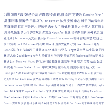
C调
G调
E调
张悬
D调
A调
陈绮贞
电影原声
万晓利
Damien Rice
F
调
张玮玮
新裤子
王菲
马飞
The Beatles
陈升
安溥
李志
树子
万能青年旅
店
陈珊妮
赵雷
声音碎片
野孩子
吉他入门
蔡健雅
五条人
告五人
苏打绿
B
调
海龟先生
罗大佑
声音玩具
郑宜农
Keren Ann
达达
福禄寿
刺猬
朴树
杭天
逃
跑计划
John Lennon
莫文蔚
腰乐队
Kings of Convenience
旺福
彭坦
陶喆
蛙池
伍
佰
张震岳
Paul McCartney
棉花糖
周云蓬
后海大鲨鱼
小河
Glen Hansard
赵光
GALA乐队
佟妍
达闻西
王胜男
Ukulele
痛仰
张亚东
Leegof
陈奕迅
林生祥
盘尼西
林
周杰伦
David Bowie
岑宁儿
昨夜派对
孙燕姿
霓虹花园
Radiohead
魏如萱
椎名
林檎
Joan Baez
Neil Young
许飞
旅行团
指弹曲
王若琳
李健
曹方
万芳
拾叁
张过
年
狗毛
Nirvana
Graham Coxon
布衣
刘东明
左小祖咒
自然卷
燕池
杨乃文
Lisa
Hannigan
小娟
Keira Knightley
薄荷叶
Sheryl Crow
钟志刚
赵照
布衣乐队
习明
黄小桢
尤克里里
Tori Amos
郝云
黄又南
陈建年
王喂马
Holly Throsby
丢火车
宋捷
黄耀明
Tizzy
Bac
Norah Jones
海豚刑警
Blur
Pink Floyd
吴青峰
回春丹
尧十三
白皮书
自由散漫
Taylor
Swift
MLA
龙神道
Joyside
Chip Taylor
宋佳
法兹
雷光夏
康姆士
椅子
马赛克
Carla Bruni
The Cranberries
卡奇社
Anthony Lazaro
刘冬虹
Joe Brown
尹吾
布朗尼
花儿
Rex Orange
County
窦靖童
爱缪
静物乐团
椅子乐团
交工乐队
张雨生
Bob Dylan
地下丝绒
许钧
与非