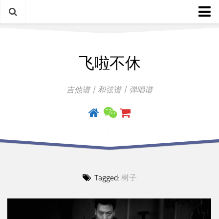
中文歌谱
飞啦不休
外语歌谱
指弹曲
吉他谱丨和弦谱丨弹唱谱
吉他手册
Tagged:
树子