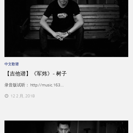
中文歌谱
【吉他谱】《军炜》- 树子
录音版试听： http://music.163....
12 2 月, 2018