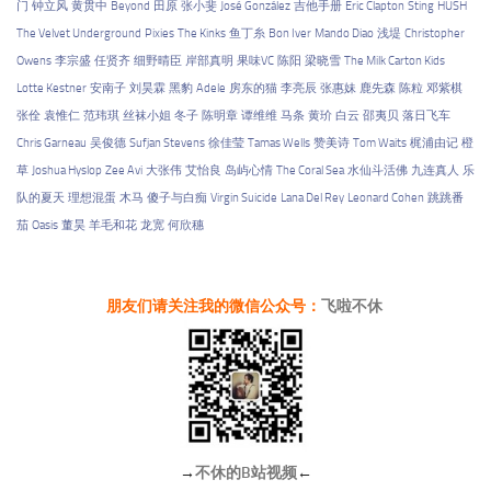
门
钟立风
黄贯中
Beyond
田原
张小斐
José González
吉他手册
Eric Clapton
Sting
HUSH
The Velvet Underground
Pixies
The Kinks
鱼丁糸
Bon Iver
Mando Diao
浅堤
Christopher
Owens
李宗盛
任贤齐
细野晴臣
岸部真明
果味VC
陈阳
梁晓雪
The Milk Carton Kids
Lotte Kestner
安南子
刘昊霖
黑豹
Adele
房东的猫
李亮辰
张惠妹
鹿先森
陈粒
邓紫棋
张佺
袁惟仁
范玮琪
丝袜小姐
冬子
陈明章
谭维维
马条
黄玠
白云
邵夷贝
落日飞车
Chris Garneau
吴俊德
Sufjan Stevens
徐佳莹
Tamas Wells
赞美诗
Tom Waits
梶浦由记
橙
草
Joshua Hyslop
Zee Avi
大张伟
艾怡良
岛屿心情
The Coral Sea
水仙斗活佛
九连真人
乐
队的夏天
理想混蛋
木马
傻子与白痴
Virgin Suicide
Lana Del Rey
Leonard Cohen
跳跳番
茄
Oasis
董昊
羊毛和花
龙宽
何欣穗
朋友们请关注我的微信公众号：
飞啦不休
→
不休的B站视频
←