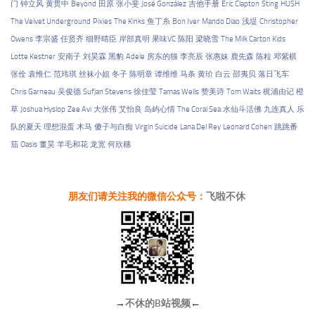
门
钟立风
黄贯中
Beyond
田原
张小斐
José González
吉他手册
Eric Clapton
Sting
HUSH
The Velvet Underground
Pixies
The Kinks
鱼丁糸
Bon Iver
Mando Diao
浅堤
Christopher
Owens
李宗盛
任贤齐
细野晴臣
岸部真明
果味VC
陈阳
梁晓雪
The Milk Carton Kids
Lotte Kestner
安南子
刘昊霖
黑豹
Adele
房东的猫
李亮辰
张惠妹
鹿先森
陈粒
邓紫棋
张佺
袁惟仁
范玮琪
丝袜小姐
冬子
陈明章
谭维维
马条
黄玠
白云
邵夷贝
落日飞车
Chris Garneau
吴俊德
Sufjan Stevens
徐佳莹
Tamas Wells
赞美诗
Tom Waits
梶浦由记
橙
草
Joshua Hyslop
Zee Avi
大张伟
艾怡良
岛屿心情
The Coral Sea
水仙斗活佛
九连真人
乐
队的夏天
理想混蛋
木马
傻子与白痴
Virgin Suicide
Lana Del Rey
Leonard Cohen
跳跳番
茄
Oasis
董昊
羊毛和花
龙宽
何欣穗
朋友们请关注我的微信公众号：
飞啦不休
→
不休的B站视频
←