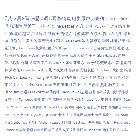
C调
G调
E调
张悬
D调
A调
陈绮贞
电影原声
万晓利
Damien Rice
F
调
张玮玮
新裤子
王菲
马飞
The Beatles
陈升
安溥
李志
树子
万能青年旅
店
陈珊妮
赵雷
声音碎片
野孩子
吉他入门
蔡健雅
五条人
告五人
苏打绿
B
调
海龟先生
罗大佑
声音玩具
郑宜农
Keren Ann
达达
福禄寿
刺猬
朴树
杭天
逃
跑计划
John Lennon
莫文蔚
腰乐队
Kings of Convenience
旺福
彭坦
陶喆
蛙池
伍
佰
张震岳
Paul McCartney
棉花糖
周云蓬
后海大鲨鱼
小河
Glen Hansard
赵光
GALA乐队
佟妍
达闻西
王胜男
Ukulele
痛仰
张亚东
Leegof
陈奕迅
林生祥
盘尼西
林
周杰伦
David Bowie
岑宁儿
昨夜派对
孙燕姿
霓虹花园
Radiohead
魏如萱
椎名
林檎
Joan Baez
Neil Young
许飞
旅行团
指弹曲
王若琳
李健
曹方
万芳
拾叁
张过
年
狗毛
Nirvana
Graham Coxon
布衣
刘东明
左小祖咒
自然卷
燕池
杨乃文
Lisa
Hannigan
小娟
Keira Knightley
薄荷叶
Sheryl Crow
钟志刚
赵照
布衣乐队
习明
黄小桢
尤克里里
Tori Amos
郝云
黄又南
陈建年
王喂马
Holly Throsby
丢火车
宋捷
黄耀明
Tizzy
Bac
Norah Jones
海豚刑警
Blur
Pink Floyd
吴青峰
回春丹
尧十三
白皮书
自由散漫
Taylor
Swift
MLA
龙神道
Joyside
Chip Taylor
宋佳
法兹
雷光夏
康姆士
椅子
马赛克
Carla Bruni
The Cranberries
卡奇社
Anthony Lazaro
刘冬虹
Joe Brown
尹吾
布朗尼
花儿
Rex Orange
County
窦靖童
爱缪
静物乐团
椅子乐团
交工乐队
张雨生
Bob Dylan
地下丝绒
许钧
与非