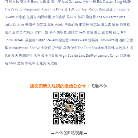
门
钟立风
黄贯中
Beyond
田原
张小斐
José González
吉他手册
Eric Clapton
Sting
HUSH
The Velvet Underground
Pixies
The Kinks
鱼丁糸
Bon Iver
Mando Diao
浅堤
Christopher
Owens
李宗盛
任贤齐
细野晴臣
岸部真明
果味VC
陈阳
梁晓雪
The Milk Carton Kids
Lotte Kestner
安南子
刘昊霖
黑豹
Adele
房东的猫
李亮辰
张惠妹
鹿先森
陈粒
邓紫棋
张佺
袁惟仁
范玮琪
丝袜小姐
冬子
陈明章
谭维维
马条
黄玠
白云
邵夷贝
落日飞车
Chris Garneau
吴俊德
Sufjan Stevens
徐佳莹
Tamas Wells
赞美诗
Tom Waits
梶浦由记
橙
草
Joshua Hyslop
Zee Avi
大张伟
艾怡良
岛屿心情
The Coral Sea
水仙斗活佛
九连真人
乐
队的夏天
理想混蛋
木马
傻子与白痴
Virgin Suicide
Lana Del Rey
Leonard Cohen
跳跳番
茄
Oasis
董昊
羊毛和花
龙宽
何欣穗
朋友们请关注我的微信公众号：
飞啦不休
→
不休的B站视频
←