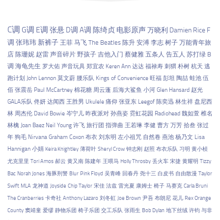
C调
G调
E调
张悬
D调
A调
陈绮贞
电影原声
万晓利
Damien Rice
F
调
张玮玮
新裤子
王菲
马飞
The Beatles
陈升
安溥
李志
树子
万能青年旅
店
陈珊妮
赵雷
声音碎片
野孩子
吉他入门
蔡健雅
五条人
告五人
苏打绿
B
调
海龟先生
罗大佑
声音玩具
郑宜农
Keren Ann
达达
福禄寿
刺猬
朴树
杭天
逃
跑计划
John Lennon
莫文蔚
腰乐队
Kings of Convenience
旺福
彭坦
陶喆
蛙池
伍
佰
张震岳
Paul McCartney
棉花糖
周云蓬
后海大鲨鱼
小河
Glen Hansard
赵光
GALA乐队
佟妍
达闻西
王胜男
Ukulele
痛仰
张亚东
Leegof
陈奕迅
林生祥
盘尼西
林
周杰伦
David Bowie
岑宁儿
昨夜派对
孙燕姿
霓虹花园
Radiohead
魏如萱
椎名
林檎
Joan Baez
Neil Young
许飞
旅行团
指弹曲
王若琳
李健
曹方
万芳
拾叁
张过
年
狗毛
Nirvana
Graham Coxon
布衣
刘东明
左小祖咒
自然卷
燕池
杨乃文
Lisa
Hannigan
小娟
Keira Knightley
薄荷叶
Sheryl Crow
钟志刚
赵照
布衣乐队
习明
黄小桢
尤克里里
Tori Amos
郝云
黄又南
陈建年
王喂马
Holly Throsby
丢火车
宋捷
黄耀明
Tizzy
Bac
Norah Jones
海豚刑警
Blur
Pink Floyd
吴青峰
回春丹
尧十三
白皮书
自由散漫
Taylor
Swift
MLA
龙神道
Joyside
Chip Taylor
宋佳
法兹
雷光夏
康姆士
椅子
马赛克
Carla Bruni
The Cranberries
卡奇社
Anthony Lazaro
刘冬虹
Joe Brown
尹吾
布朗尼
花儿
Rex Orange
County
窦靖童
爱缪
静物乐团
椅子乐团
交工乐队
张雨生
Bob Dylan
地下丝绒
许钧
与非