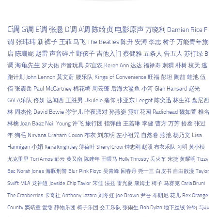
C调
G调
E调
张悬
D调
A调
陈绮贞
电影原声
万晓利
Damien Rice
F
调
张玮玮
新裤子
王菲
马飞
The Beatles
陈升
安溥
李志
树子
万能青年旅
店
陈珊妮
赵雷
声音碎片
野孩子
吉他入门
蔡健雅
五条人
告五人
苏打绿
B
调
海龟先生
罗大佑
声音玩具
郑宜农
Keren Ann
达达
福禄寿
刺猬
朴树
杭天
逃
跑计划
John Lennon
莫文蔚
腰乐队
Kings of Convenience
旺福
彭坦
陶喆
蛙池
伍
佰
张震岳
Paul McCartney
棉花糖
周云蓬
后海大鲨鱼
小河
Glen Hansard
赵光
GALA乐队
佟妍
达闻西
王胜男
Ukulele
痛仰
张亚东
Leegof
陈奕迅
林生祥
盘尼西
林
周杰伦
David Bowie
岑宁儿
昨夜派对
孙燕姿
霓虹花园
Radiohead
魏如萱
椎名
林檎
Joan Baez
Neil Young
许飞
旅行团
指弹曲
王若琳
李健
曹方
万芳
拾叁
张过
年
狗毛
Nirvana
Graham Coxon
布衣
刘东明
左小祖咒
自然卷
燕池
杨乃文
Lisa
Hannigan
小娟
Keira Knightley
薄荷叶
Sheryl Crow
钟志刚
赵照
布衣乐队
习明
黄小桢
尤克里里
Tori Amos
郝云
黄又南
陈建年
王喂马
Holly Throsby
丢火车
宋捷
黄耀明
Tizzy
Bac
Norah Jones
海豚刑警
Blur
Pink Floyd
吴青峰
回春丹
尧十三
白皮书
自由散漫
Taylor
Swift
MLA
龙神道
Joyside
Chip Taylor
宋佳
法兹
雷光夏
康姆士
椅子
马赛克
Carla Bruni
The Cranberries
卡奇社
Anthony Lazaro
刘冬虹
Joe Brown
尹吾
布朗尼
花儿
Rex Orange
County
窦靖童
爱缪
静物乐团
椅子乐团
交工乐队
张雨生
Bob Dylan
地下丝绒
许钧
与非