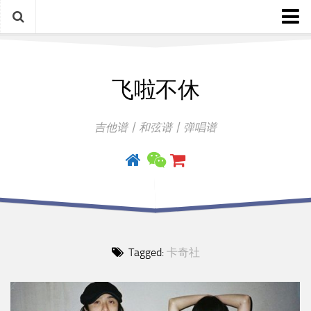
中文歌谱
飞啦不休
外语歌谱
指弹曲
吉他谱丨和弦谱丨弹唱谱
吉他手册
Tagged:
卡奇社