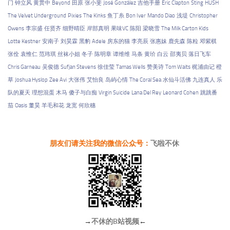
门
钟立风
黄贯中
Beyond
田原
张小斐
José González
吉他手册
Eric Clapton
Sting
HUSH
The Velvet Underground
Pixies
The Kinks
鱼丁糸
Bon Iver
Mando Diao
浅堤
Christopher
Owens
李宗盛
任贤齐
细野晴臣
岸部真明
果味VC
陈阳
梁晓雪
The Milk Carton Kids
Lotte Kestner
安南子
刘昊霖
黑豹
Adele
房东的猫
李亮辰
张惠妹
鹿先森
陈粒
邓紫棋
张佺
袁惟仁
范玮琪
丝袜小姐
冬子
陈明章
谭维维
马条
黄玠
白云
邵夷贝
落日飞车
Chris Garneau
吴俊德
Sufjan Stevens
徐佳莹
Tamas Wells
赞美诗
Tom Waits
梶浦由记
橙
草
Joshua Hyslop
Zee Avi
大张伟
艾怡良
岛屿心情
The Coral Sea
水仙斗活佛
九连真人
乐
队的夏天
理想混蛋
木马
傻子与白痴
Virgin Suicide
Lana Del Rey
Leonard Cohen
跳跳番
茄
Oasis
董昊
羊毛和花
龙宽
何欣穗
朋友们请关注我的微信公众号：
飞啦不休
→
不休的B站视频
←