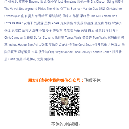
门
钟立风
黄贯中
Beyond
田原
张小斐
José González
吉他手册
Eric Clapton
Sting
HUSH
The Velvet Underground
Pixies
The Kinks
鱼丁糸
Bon Iver
Mando Diao
浅堤
Christopher
Owens
李宗盛
任贤齐
细野晴臣
岸部真明
果味VC
陈阳
梁晓雪
The Milk Carton Kids
Lotte Kestner
安南子
刘昊霖
黑豹
Adele
房东的猫
李亮辰
张惠妹
鹿先森
陈粒
邓紫棋
张佺
袁惟仁
范玮琪
丝袜小姐
冬子
陈明章
谭维维
马条
黄玠
白云
邵夷贝
落日飞车
Chris Garneau
吴俊德
Sufjan Stevens
徐佳莹
Tamas Wells
赞美诗
Tom Waits
梶浦由记
橙
草
Joshua Hyslop
Zee Avi
大张伟
艾怡良
岛屿心情
The Coral Sea
水仙斗活佛
九连真人
乐
队的夏天
理想混蛋
木马
傻子与白痴
Virgin Suicide
Lana Del Rey
Leonard Cohen
跳跳番
茄
Oasis
董昊
羊毛和花
龙宽
何欣穗
朋友们请关注我的微信公众号：
飞啦不休
→
不休的B站视频
←