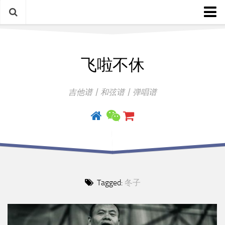
中文歌谱
飞啦不休
外语歌谱
指弹曲
吉他谱丨和弦谱丨弹唱谱
吉他手册
Tagged:
冬子